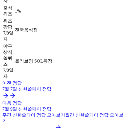
자
출석
1%
퀴즈
퀴즈
팡팡
전국음식점
7/8일
자
야구
상식
쏠퀴
올리브영 SOL통장
즈
7/8일
자
이전 정답
7월 7일
신한쏠페이
정답
다음 정답
7월 9일
신한쏠페이
정답
주간
신한쏠페이
정답 모아보기
월간
신한쏠페이
정답 모아보
기