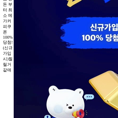
돈 부
터 최
소 메
가커
피쿠
폰
100%
당첨!
(신규
가입
시)찔
릴거
같애