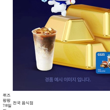
퀴즈
팡팡
전국 음식점
7/8일