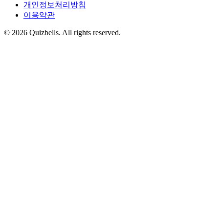
개인정보처리방침
이용약관
©
2026
Quizbells. All rights reserved.