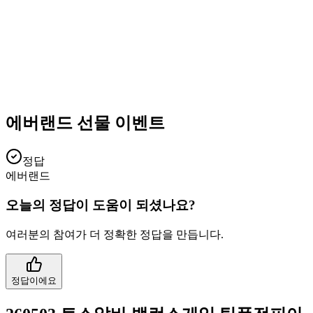
에버랜드 선물 이벤트
정답
에버랜드
오늘의 정답이 도움이 되셨나요?
여러분의 참여가 더 정확한 정답을 만듭니다.
정답이에요