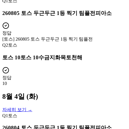
Q
1
토스
260805 토스 두근두근 1등 찍기 팀플전피아소
정답
[토스] 260805 토스 두근두근 1등 찍기 팀플전
Q
2
토스
토스 10토스 10수금지화목토천해
정답
10
8월 4일 (화)
자세히 보기 →
Q
1
토스
260804 토스 두근두근 1등 찍기 팀플전피아소