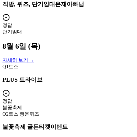
직방, 퀴즈, 단기임대은재아빠님
정답
단기임대
8월 6일 (목)
자세히 보기 →
Q
1
토스
PLUS 트라이브
정답
불꽃축제
Q
2
토스 행운퀴즈
불꽃축제 골든티켓이벤트