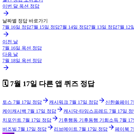
이번 달
옥션
정답
날짜별 정답 바로가기
7월 16일
정답
7월 15일
정답
7월 14일
정답
7월 13일
정답
7월 12
이전 날
7월 16일
옥션
정답
다음 날
7월 18일
옥션
정답
🗓️
7월 17일
다른 앱 퀴즈 정답
토스
7월 17일
정답
캐시워크
7월 17일
정답
신한쏠페이
7
케이캐시백
7월 17일
정답
캐시닥·타임스프레드
7월 17일
정
치포인트
7월 17일
정답
기후행동 기후동행 기회소득
7월 1
버즈빌
7월 17일
정답
리브메이트
7월 17일
정답
페이북
7