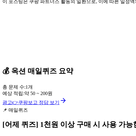
이 포스팅은 쿠팡 파트너스 활동의 일환으로, 이에 따른 일정
💰
옥션
매일퀴즈
요약
총 문제 수:
1
개
예상 적립:
약
50
~
200
원
광고
👉
쿠팡보고 정답 보기
📌
매일퀴즈
[어제 퀴즈]
1천원 이상 구매 시 사용 가능