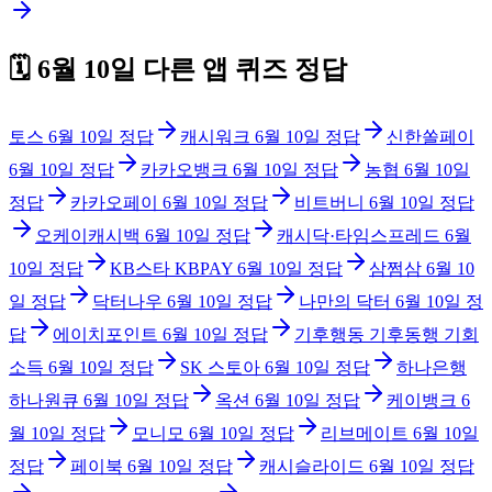
🗓️
6월 10일
다른 앱 퀴즈 정답
토스
6월 10일
정답
캐시워크
6월 10일
정답
신한쏠페이
6월 10일
정답
카카오뱅크
6월 10일
정답
농협
6월 10일
정답
카카오페이
6월 10일
정답
비트버니
6월 10일
정답
오케이캐시백
6월 10일
정답
캐시닥·타임스프레드
6월
10일
정답
KB스타 KBPAY
6월 10일
정답
삼쩜삼
6월 10
일
정답
닥터나우
6월 10일
정답
나만의 닥터
6월 10일
정
답
에이치포인트
6월 10일
정답
기후행동 기후동행 기회
소득
6월 10일
정답
SK 스토아
6월 10일
정답
하나은행
하나원큐
6월 10일
정답
옥션
6월 10일
정답
케이뱅크
6
월 10일
정답
모니모
6월 10일
정답
리브메이트
6월 10일
정답
페이북
6월 10일
정답
캐시슬라이드
6월 10일
정답