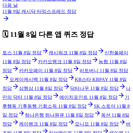
다음 날
11월 9일
캐시닥·타임스프레드
정답
🗓️
11월 8일
다른 앱 퀴즈 정답
토스
11월 8일
정답
캐시워크
11월 8일
정답
신한쏠페이
11월 8일
정답
카카오뱅크
11월 8일
정답
농협
11월 8일
정답
카카오페이
11월 8일
정답
비트버니
11월 8일
정답
오케이캐시백
11월 8일
정답
KB스타 KBPAY
11월 8일
정답
삼쩜삼
11월 8일
정답
닥터나우
11월 8일
정답
나
만의 닥터
11월 8일
정답
에이치포인트
11월 8일
정답
기
후행동 기후동행 기회소득
11월 8일
정답
SK 스토아
11월 8
일
정답
하나은행 하나원큐
11월 8일
정답
옥션
11월 8일
정답
케이뱅크
11월 8일
정답
모니모
11월 8일
정답
버
즈빌
11월 8일
정답
리브메이트
11월 8일
정답
페이북
11