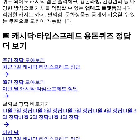
퀴즈 외에도 캐시닥 앱은 출석체크, 용돈라방, 건강관리 등 다
양한 방식으로 캐시를 적립할 수 있는
앱테크 플랫폼
입니다.
적립한 캐시는 카페, 편의점, 문화상품권 등에서 사용할 수 있
는 쿠폰으로 교환이 가능합니다.
📅
캐시닥·타임스프레드
용돈퀴즈
정답
더 보기
주간 정답 모아보기
최근 7일
캐시닥·타임스프레드
정답
월간 정답 모아보기
이번 달
캐시닥·타임스프레드
정답
날짜별 정답 바로가기
11월 7일
정답
11월 6일
정답
11월 5일
정답
11월 4일
정답
11월 3
일
정답
11월 2일
정답
11월 1일
정답
이전 날
11월 7일
캐시닥·타임스프레드
정답