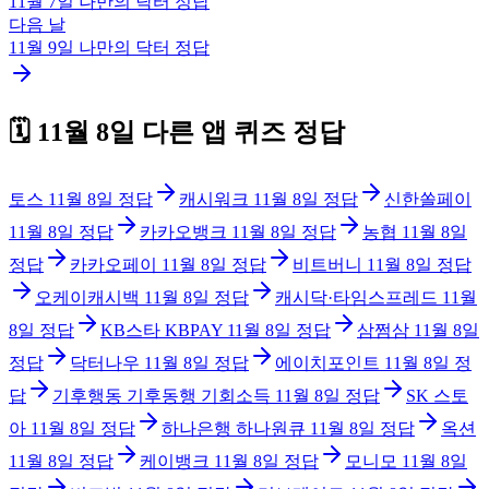
11월 7일
나만의 닥터
정답
다음 날
11월 9일
나만의 닥터
정답
🗓️
11월 8일
다른 앱 퀴즈 정답
토스
11월 8일
정답
캐시워크
11월 8일
정답
신한쏠페이
11월 8일
정답
카카오뱅크
11월 8일
정답
농협
11월 8일
정답
카카오페이
11월 8일
정답
비트버니
11월 8일
정답
오케이캐시백
11월 8일
정답
캐시닥·타임스프레드
11월
8일
정답
KB스타 KBPAY
11월 8일
정답
삼쩜삼
11월 8일
정답
닥터나우
11월 8일
정답
에이치포인트
11월 8일
정
답
기후행동 기후동행 기회소득
11월 8일
정답
SK 스토
아
11월 8일
정답
하나은행 하나원큐
11월 8일
정답
옥션
11월 8일
정답
케이뱅크
11월 8일
정답
모니모
11월 8일