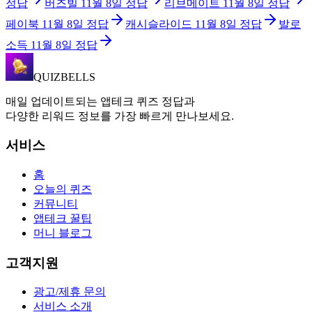
정답
버즈빌
11월 8일
정답
리브메이트
11월 8일
정답
페이북
11월 8일
정답
캐시슬라이드
11월 8일
정답
발로
소득
11월 8일
정답
QUIZBELLS
매일 업데이트되는 앱테크 퀴즈 정답과
다양한 리워드 정보를 가장 빠르게 만나보세요.
서비스
홈
오늘의 퀴즈
커뮤니티
앱테크 꿀팁
머니 블로그
고객지원
광고/제휴 문의
서비스 소개