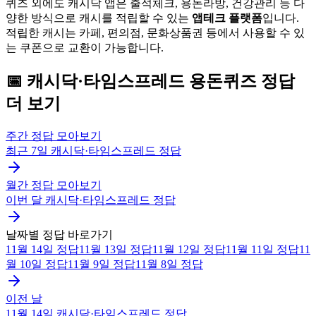
퀴즈 외에도 캐시닥 앱은 출석체크, 용돈라방, 건강관리 등 다
양한 방식으로 캐시를 적립할 수 있는
앱테크 플랫폼
입니다.
적립한 캐시는 카페, 편의점, 문화상품권 등에서 사용할 수 있
는 쿠폰으로 교환이 가능합니다.
📅
캐시닥·타임스프레드
용돈퀴즈
정답
더 보기
주간 정답 모아보기
최근 7일
캐시닥·타임스프레드
정답
월간 정답 모아보기
이번 달
캐시닥·타임스프레드
정답
날짜별 정답 바로가기
11월 14일
정답
11월 13일
정답
11월 12일
정답
11월 11일
정답
11
월 10일
정답
11월 9일
정답
11월 8일
정답
이전 날
11월 14일
캐시닥·타임스프레드
정답