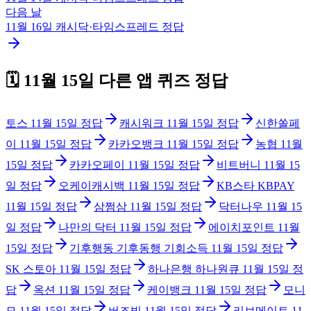
다음 날
11월 16일
캐시닥·타임스프레드
정답
🗓️
11월 15일
다른 앱 퀴즈 정답
토스
11월 15일
정답
캐시워크
11월 15일
정답
신한쏠페
이
11월 15일
정답
카카오뱅크
11월 15일
정답
농협
11월
15일
정답
카카오페이
11월 15일
정답
비트버니
11월 15
일
정답
오케이캐시백
11월 15일
정답
KB스타 KBPAY
11월 15일
정답
삼쩜삼
11월 15일
정답
닥터나우
11월 15
일
정답
나만의 닥터
11월 15일
정답
에이치포인트
11월
15일
정답
기후행동 기후동행 기회소득
11월 15일
정답
SK 스토아
11월 15일
정답
하나은행 하나원큐
11월 15일
정
답
옥션
11월 15일
정답
케이뱅크
11월 15일
정답
모니
모
11월 15일
정답
버즈빌
11월 15일
정답
리브메이트
11