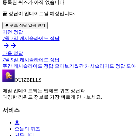
등록된 퀴즈가 아직 없습니다.
곧 정답이 업데이트될 예정입니다.
🔔 퀴즈 정답 알림 받기
이전 정답
7월 7일
캐시슬라이드
정답
다음 정답
7월 9일
캐시슬라이드
정답
주간
캐시슬라이드
정답 모아보기
월간
캐시슬라이드
정답 모
QUIZBELLS
매일 업데이트되는 앱테크 퀴즈 정답과
다양한 리워드 정보를 가장 빠르게 만나보세요.
서비스
홈
오늘의 퀴즈
커뮤니티