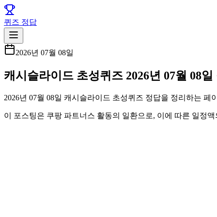
퀴즈 정답
2026년 07월 08일
캐시슬라이드 초성퀴즈 2026년 07월 08
2026년 07월 08일 캐시슬라이드 초성퀴즈 정답을 정리하는 
이 포스팅은 쿠팡 파트너스 활동의 일환으로, 이에 따른 일정