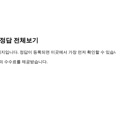
일 정답 전체보기
페이지입니다. 정답이 등록되면 이곳에서 가장 먼저 확인할 수 있습
액의 수수료를 제공받습니다.