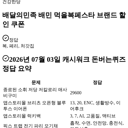
건강한당
배달의민족 배민 먹을복페스타 브랜드 할
인 쿠폰
정답
복, 페리, 처갓집
2026년 07월 03일
캐시워크 돈버는퀴즈
정답 요약
문제
정답
종료된 소휘 저당 저칼로리 애사
29600
비구미
앱스토리몰 브리츠 오픈형 블루
13, 20, ENC, 생활방수, 이
투스 이어폰
어후크
앱스토리몰 럭키백
3, 7, AI, 고품질, 액티브
흡착, 수면, 안전망, 충전식,
픽스 트랩 전기 파리 모기채