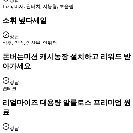
정답
1536, 비서, 원터치, 지능형, 초슬림
소휘 넾다세일
정답
식후, 약속, 임산부, 인위적
돈버는미션 캐시농장 설치하고 리워드 받
아가세요
정답
앱테크
리얼마이즈 대용량 알룰로스 프리미엄 원
료
정답