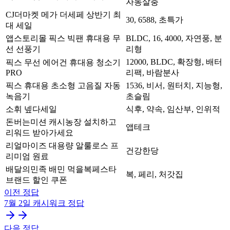
자동살충
CJ더마켓 메가 더세페 상반기 최
30, 6588, 초특가
대 세일
앱스토리몰 픽스 빅팬 휴대용 무
BLDC, 16, 4000, 자연풍, 분
선 선풍기
리형
12000, BLDC, 확장형, 배터
픽스 무선 에어건 휴대용 청소기
PRO
리팩, 바람분사
픽스 휴대용 초소형 고음질 자동
1536, 비서, 원터치, 지능형,
녹음기
초슬림
소휘 넾다세일
식후, 약속, 임산부, 인위적
돈버는미션 캐시농장 설치하고
앱테크
리워드 받아가세요
리얼마이즈 대용량 알룰로스 프
건강한당
리미엄 원료
배달의민족 배민 먹을복페스타
복, 페리, 처갓집
브랜드 할인 쿠폰
이전 정답
7월 2일
캐시워크
정답
다음 정답