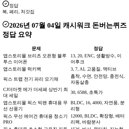
정답
복, 페리, 처갓집
2026년 07월 04일
캐시워크 돈버는퀴즈
정답 요약
문제
정답
앱스토리몰 브리츠 오픈형 블루
13, 20, ENC, 생활방수, 이
투스 이어폰
어후크
앱스토리몰 럭키백
3, 7, AI, 고품질, 액티브
흡착, 수면, 안전망, 충전식,
픽스 트랩 전기 파리 모기채
자동살충
CJ더마켓 메가 더세페 상반기 최
30, 6588, 초특가
대 세일
앱스토리몰 픽스 빅팬 휴대용 무
BLDC, 16, 4000, 자연풍, 분
선 선풍기
리형
12000, BLDC, 확장형, 배터
픽스 무선 에어건 휴대용 청소기
PRO
리팩, 바람분사