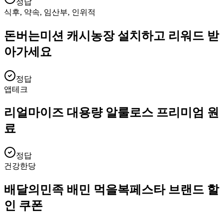
정답
식후, 약속, 임산부, 인위적
돈버는미션 캐시농장 설치하고 리워드 받
아가세요
정답
앱테크
리얼마이즈 대용량 알룰로스 프리미엄 원
료
정답
건강한당
배달의민족 배민 먹을복페스타 브랜드 할
인 쿠폰