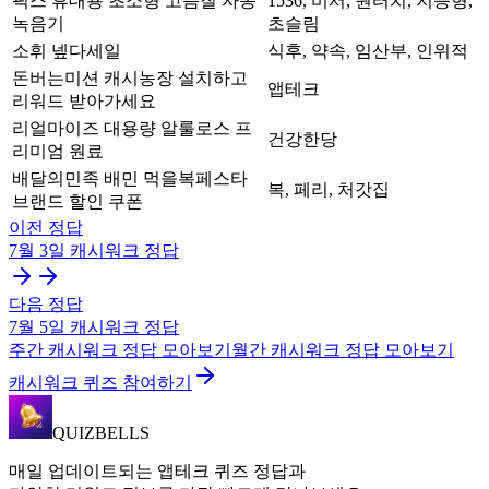
픽스 휴대용 초소형 고음질 자동
1536, 비서, 원터치, 지능형,
녹음기
초슬림
소휘 넾다세일
식후, 약속, 임산부, 인위적
돈버는미션 캐시농장 설치하고
앱테크
리워드 받아가세요
리얼마이즈 대용량 알룰로스 프
건강한당
리미엄 원료
배달의민족 배민 먹을복페스타
복, 페리, 처갓집
브랜드 할인 쿠폰
이전 정답
7월 3일
캐시워크
정답
다음 정답
7월 5일
캐시워크
정답
주간
캐시워크
정답 모아보기
월간
캐시워크
정답 모아보기
캐시워크 퀴즈 참여하기
QUIZBELLS
매일 업데이트되는 앱테크 퀴즈 정답과