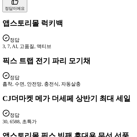
정답이에요
앱스토리몰 럭키백
정답
3, 7, AI, 고품질, 액티브
픽스 트랩 전기 파리 모기채
정답
흡착, 수면, 안전망, 충전식, 자동살충
CJ더마켓 메가 더세페 상반기 최대 세일
정답
30, 6588, 초특가
앱스토리몰 픽스 빅팬 휴대용 무선 선풍