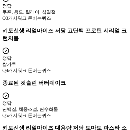
정답
쿠폰, 응모, 릴레이, 십일절
Q
3
캐시워크 돈버는퀴즈
키토선생 리얼마이즈 저당 고단백 프로틴 시리얼 크
런치볼
정답
쌀가루
Q
4
캐시워크 돈버는퀴즈
종료된 컷슬린 버터쉐이크
정답
단백질, 체중조절, 탄수화물
Q
5
캐시워크 돈버는퀴즈
키토선생 리얼마이즈 대용량 저당 토마토 파스타 소