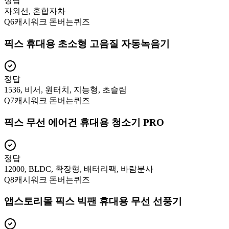
정답
자외선, 혼합자차
Q
6
캐시워크 돈버는퀴즈
픽스 휴대용 초소형 고음질 자동녹음기
정답
1536, 비서, 원터치, 지능형, 초슬림
Q
7
캐시워크 돈버는퀴즈
픽스 무선 에어건 휴대용 청소기 PRO
정답
12000, BLDC, 확장형, 배터리팩, 바람분사
Q
8
캐시워크 돈버는퀴즈
앱스토리몰 픽스 빅팬 휴대용 무선 선풍기