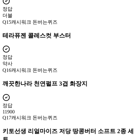
정답
더블
Q
15
캐시워크 돈버는퀴즈
테라퓨젠 콜레스컷 부스터
정답
약사
Q
16
캐시워크 돈버는퀴즈
깨끗한나라 천연펄프 3겹 화장지
정답
11900
Q
17
캐시워크 돈버는퀴즈
키토선생 리얼마이즈 저당 땅콩버터 소프트 2종 세
트