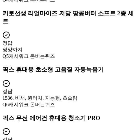
키토선생 리얼마이즈 저당 땅콩버터 소프트 2종 세
트
정답
영양까지
Q
5
캐시워크 돈버는퀴즈
픽스 휴대용 초소형 고음질 자동녹음기
정답
1536, 비서, 원터치, 지능형, 초슬림
Q
6
캐시워크 돈버는퀴즈
픽스 무선 에어건 휴대용 청소기 PRO
정답