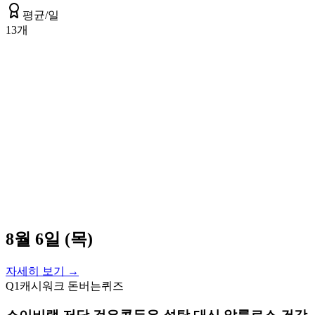
평균/일
13
개
8월 6일 (목)
자세히 보기 →
Q
1
캐시워크 돈버는퀴즈