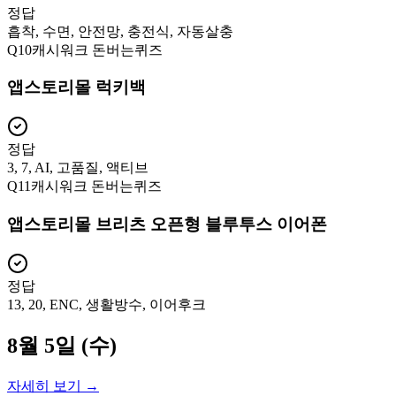
정답
흡착, 수면, 안전망, 충전식, 자동살충
Q
10
캐시워크 돈버는퀴즈
앱스토리몰 럭키백
정답
3, 7, AI, 고품질, 액티브
Q
11
캐시워크 돈버는퀴즈
앱스토리몰 브리츠 오픈형 블루투스 이어폰
정답
13, 20, ENC, 생활방수, 이어후크
8월 5일 (수)
자세히 보기 →