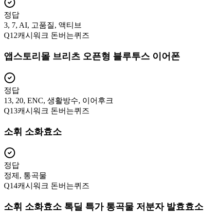
정답
3, 7, AI, 고품질, 액티브
Q
12
캐시워크 돈버는퀴즈
앱스토리몰 브리츠 오픈형 블루투스 이어폰
정답
13, 20, ENC, 생활방수, 이어후크
Q
13
캐시워크 돈버는퀴즈
소휘 소화효소
정답
정제, 통곡물
Q
14
캐시워크 돈버는퀴즈
소휘 소화효소 톡딜 특가 통곡물 저분자 발효효소