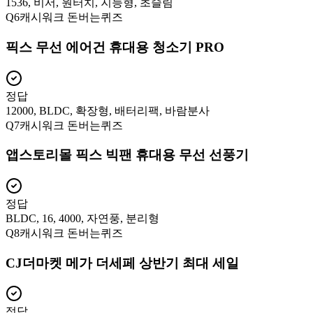
1536, 비서, 원터치, 지능형, 초슬림
Q
6
캐시워크 돈버는퀴즈
픽스 무선 에어건 휴대용 청소기 PRO
정답
12000, BLDC, 확장형, 배터리팩, 바람분사
Q
7
캐시워크 돈버는퀴즈
앱스토리몰 픽스 빅팬 휴대용 무선 선풍기
정답
BLDC, 16, 4000, 자연풍, 분리형
Q
8
캐시워크 돈버는퀴즈
CJ더마켓 메가 더세페 상반기 최대 세일
정답