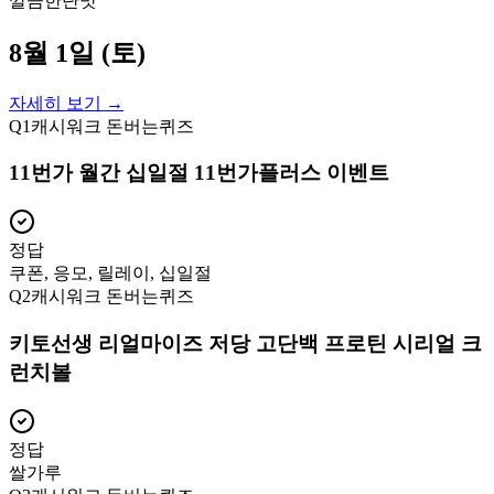
깔끔한단맛
8월 1일 (토)
자세히 보기 →
Q
1
캐시워크 돈버는퀴즈
11번가 월간 십일절 11번가플러스 이벤트
정답
쿠폰, 응모, 릴레이, 십일절
Q
2
캐시워크 돈버는퀴즈
키토선생 리얼마이즈 저당 고단백 프로틴 시리얼 크
런치볼
정답
쌀가루