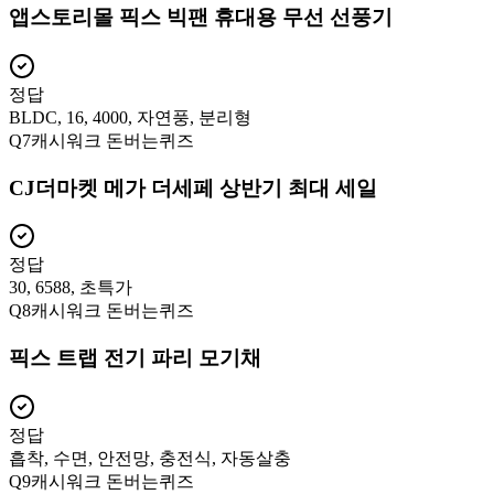
앱스토리몰 픽스 빅팬 휴대용 무선 선풍기
정답
BLDC, 16, 4000, 자연풍, 분리형
Q
7
캐시워크 돈버는퀴즈
CJ더마켓 메가 더세페 상반기 최대 세일
정답
30, 6588, 초특가
Q
8
캐시워크 돈버는퀴즈
픽스 트랩 전기 파리 모기채
정답
흡착, 수면, 안전망, 충전식, 자동살충
Q
9
캐시워크 돈버는퀴즈