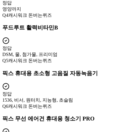
정답
영양까지
Q
4
캐시워크 돈버는퀴즈
푸드루트 활력비타민B
정답
DSM, 물, 첨가물, 프리미엄
Q
5
캐시워크 돈버는퀴즈
픽스 휴대용 초소형 고음질 자동녹음기
정답
1536, 비서, 원터치, 지능형, 초슬림
Q
6
캐시워크 돈버는퀴즈
픽스 무선 에어건 휴대용 청소기 PRO