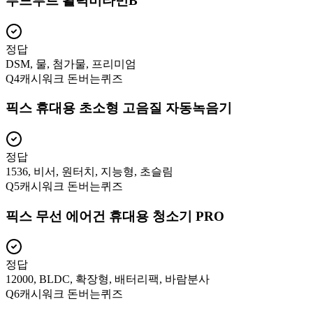
푸드루트 활력비타민B
정답
DSM, 물, 첨가물, 프리미엄
Q
4
캐시워크 돈버는퀴즈
픽스 휴대용 초소형 고음질 자동녹음기
정답
1536, 비서, 원터치, 지능형, 초슬림
Q
5
캐시워크 돈버는퀴즈
픽스 무선 에어건 휴대용 청소기 PRO
정답
12000, BLDC, 확장형, 배터리팩, 바람분사
Q
6
캐시워크 돈버는퀴즈