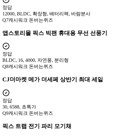
정답
12000, BLDC, 확장형, 배터리팩, 바람분사
Q
7
캐시워크 돈버는퀴즈
앱스토리몰 픽스 빅팬 휴대용 무선 선풍기
정답
BLDC, 16, 4000, 자연풍, 분리형
Q
8
캐시워크 돈버는퀴즈
CJ더마켓 메가 더세페 상반기 최대 세일
정답
30, 6588, 초특가
Q
9
캐시워크 돈버는퀴즈
픽스 트랩 전기 파리 모기채