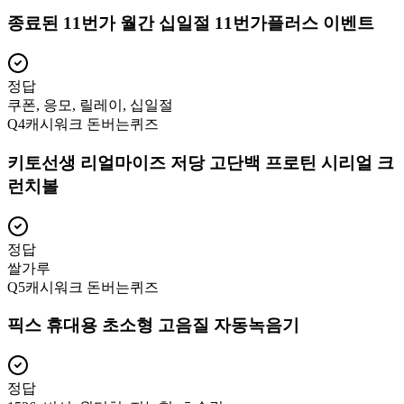
종료된 11번가 월간 십일절 11번가플러스 이벤트
정답
쿠폰, 응모, 릴레이, 십일절
Q
4
캐시워크 돈버는퀴즈
키토선생 리얼마이즈 저당 고단백 프로틴 시리얼 크
런치볼
정답
쌀가루
Q
5
캐시워크 돈버는퀴즈
픽스 휴대용 초소형 고음질 자동녹음기
정답