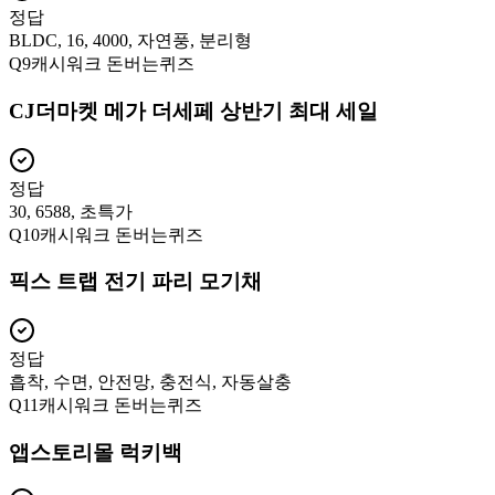
정답
BLDC, 16, 4000, 자연풍, 분리형
Q
9
캐시워크 돈버는퀴즈
CJ더마켓 메가 더세페 상반기 최대 세일
정답
30, 6588, 초특가
Q
10
캐시워크 돈버는퀴즈
픽스 트랩 전기 파리 모기채
정답
흡착, 수면, 안전망, 충전식, 자동살충
Q
11
캐시워크 돈버는퀴즈
앱스토리몰 럭키백