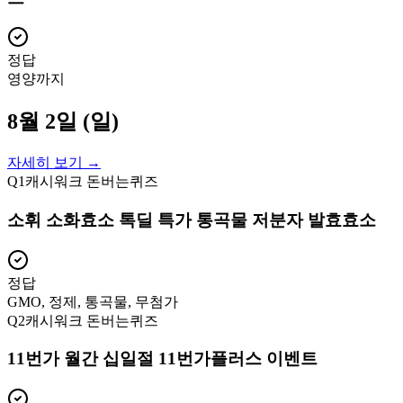
정답
영양까지
8월 2일 (일)
자세히 보기 →
Q
1
캐시워크 돈버는퀴즈
소휘 소화효소 톡딜 특가 통곡물 저분자 발효효소
정답
GMO, 정제, 통곡물, 무첨가
Q
2
캐시워크 돈버는퀴즈
11번가 월간 십일절 11번가플러스 이벤트