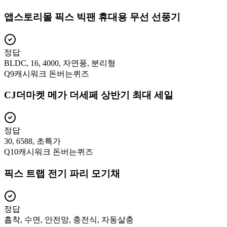
앱스토리몰 픽스 빅팬 휴대용 무선 선풍기
정답
BLDC, 16, 4000, 자연풍, 분리형
Q
9
캐시워크 돈버는퀴즈
CJ더마켓 메가 더세페 상반기 최대 세일
정답
30, 6588, 초특가
Q
10
캐시워크 돈버는퀴즈
픽스 트랩 전기 파리 모기채
정답
흡착, 수면, 안전망, 충전식, 자동살충