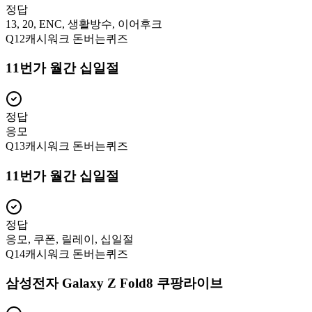
정답
13, 20, ENC, 생활방수, 이어후크
Q
12
캐시워크 돈버는퀴즈
11번가 월간 십일절
정답
응모
Q
13
캐시워크 돈버는퀴즈
11번가 월간 십일절
정답
응모, 쿠폰, 릴레이, 십일절
Q
14
캐시워크 돈버는퀴즈
삼성전자 Galaxy Z Fold8 쿠팡라이브