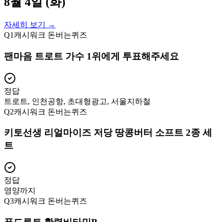
8월 4일 (화)
자세히 보기 →
Q
1
캐시워크 돈버는퀴즈
팬마음 트로트 가수 1위에게 투표해주세요
정답
트로트, 인천공항, 초대형광고, 서울지하철
Q
2
캐시워크 돈버는퀴즈
키토선생 리얼마이즈 저당 땅콩버터 소프트 2종 세
트
정답
영양까지
Q
3
캐시워크 돈버는퀴즈