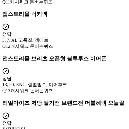
Q
11
캐시워크 돈버는퀴즈
앱스토리몰 럭키백
정답
3, 7, AI, 고품질, 액티브
Q
12
캐시워크 돈버는퀴즈
앱스토리몰 브리츠 오픈형 블루투스 이어폰
정답
13, 20, ENC, 생활방수, 이어후크
Q
13
캐시워크 돈버는퀴즈
리얼마이즈 저당 딸기잼 브랜드전 더블혜택 오늘끝
정답