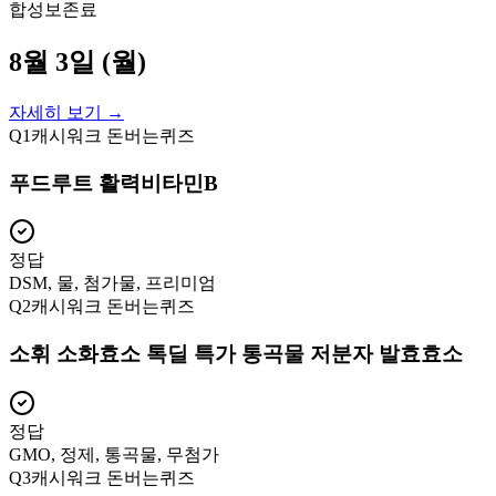
합성보존료
8월 3일 (월)
자세히 보기 →
Q
1
캐시워크 돈버는퀴즈
푸드루트 활력비타민B
정답
DSM, 물, 첨가물, 프리미엄
Q
2
캐시워크 돈버는퀴즈
소휘 소화효소 톡딜 특가 통곡물 저분자 발효효소
정답
GMO, 정제, 통곡물, 무첨가
Q
3
캐시워크 돈버는퀴즈