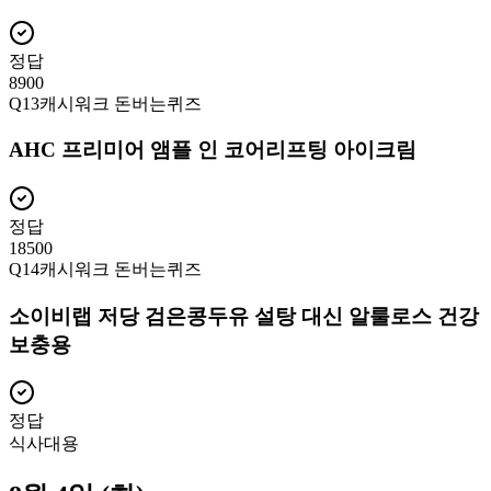
정답
8900
Q
13
캐시워크 돈버는퀴즈
AHC 프리미어 앰플 인 코어리프팅 아이크림
정답
18500
Q
14
캐시워크 돈버는퀴즈
소이비랩 저당 검은콩두유 설탕 대신 알룰로스 건강
보충용
정답
식사대용