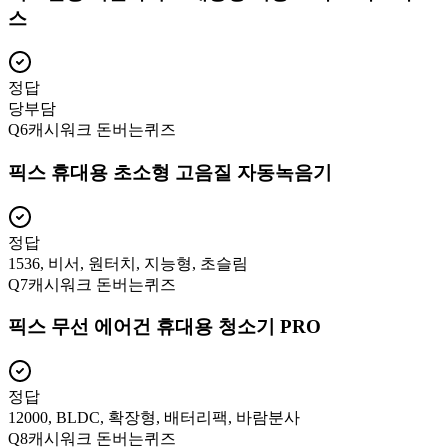
스
정답
당부담
Q
6
캐시워크 돈버는퀴즈
픽스 휴대용 초소형 고음질 자동녹음기
정답
1536, 비서, 원터치, 지능형, 초슬림
Q
7
캐시워크 돈버는퀴즈
픽스 무선 에어건 휴대용 청소기 PRO
정답
12000, BLDC, 확장형, 배터리팩, 바람분사
Q
8
캐시워크 돈버는퀴즈