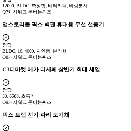
12000, BLDC, 확장형, 배터리팩, 바람분사
Q
7
캐시워크 돈버는퀴즈
앱스토리몰 픽스 빅팬 휴대용 무선 선풍기
정답
BLDC, 16, 4000, 자연풍, 분리형
Q
8
캐시워크 돈버는퀴즈
CJ더마켓 메가 더세페 상반기 최대 세일
정답
30, 6588, 초특가
Q
9
캐시워크 돈버는퀴즈
픽스 트랩 전기 파리 모기채