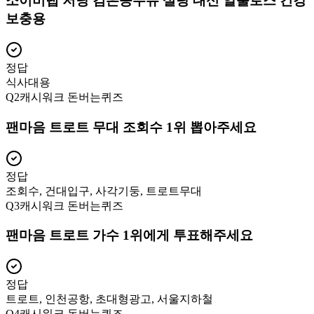
소이비랩 저당 검은콩두유 설탕 대신 알룰로스 건강
보충용
정답
식사대용
Q
2
캐시워크 돈버는퀴즈
팬마음 트로트 무대 조회수 1위 뽑아주세요
정답
조회수, 건대입구, 사각기둥, 트로트무대
Q
3
캐시워크 돈버는퀴즈
팬마음 트로트 가수 1위에게 투표해주세요
정답
트로트, 인천공항, 초대형광고, 서울지하철
Q
4
캐시워크 돈버는퀴즈