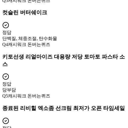
Q
3
캐시워크 돈버는퀴즈
컷슬린 버터쉐이크
정답
단백질, 체중조절, 탄수화물
Q
4
캐시워크 돈버는퀴즈
키토선생 리얼마이즈 대용량 저당 토마토 파스타 소
스
정답
당부담
Q
5
캐시워크 돈버는퀴즈
종료된 리비힐 엑소좀 선크림 최저가 오픈 타임세일