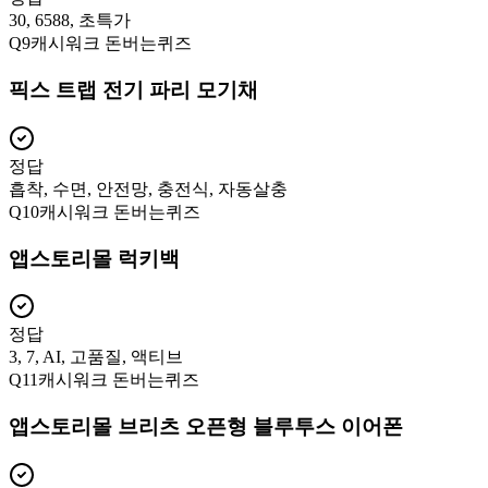
30, 6588, 초특가
Q
9
캐시워크 돈버는퀴즈
픽스 트랩 전기 파리 모기채
정답
흡착, 수면, 안전망, 충전식, 자동살충
Q
10
캐시워크 돈버는퀴즈
앱스토리몰 럭키백
정답
3, 7, AI, 고품질, 액티브
Q
11
캐시워크 돈버는퀴즈
앱스토리몰 브리츠 오픈형 블루투스 이어폰