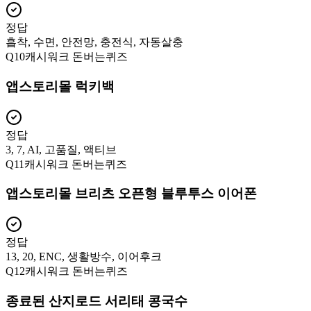
정답
흡착, 수면, 안전망, 충전식, 자동살충
Q
10
캐시워크 돈버는퀴즈
앱스토리몰 럭키백
정답
3, 7, AI, 고품질, 액티브
Q
11
캐시워크 돈버는퀴즈
앱스토리몰 브리츠 오픈형 블루투스 이어폰
정답
13, 20, ENC, 생활방수, 이어후크
Q
12
캐시워크 돈버는퀴즈
종료된 산지로드 서리태 콩국수