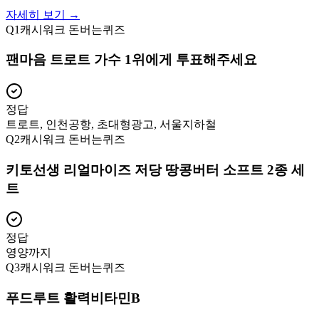
자세히 보기 →
Q
1
캐시워크 돈버는퀴즈
팬마음 트로트 가수 1위에게 투표해주세요
정답
트로트, 인천공항, 초대형광고, 서울지하철
Q
2
캐시워크 돈버는퀴즈
키토선생 리얼마이즈 저당 땅콩버터 소프트 2종 세
트
정답
영양까지
Q
3
캐시워크 돈버는퀴즈
푸드루트 활력비타민B