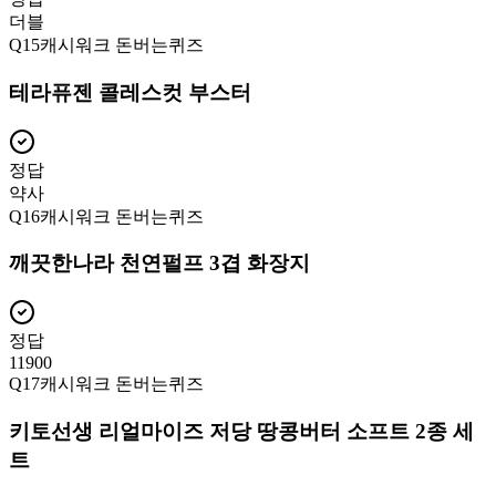
더블
Q
15
캐시워크 돈버는퀴즈
테라퓨젠 콜레스컷 부스터
정답
약사
Q
16
캐시워크 돈버는퀴즈
깨끗한나라 천연펄프 3겹 화장지
정답
11900
Q
17
캐시워크 돈버는퀴즈
키토선생 리얼마이즈 저당 땅콩버터 소프트 2종 세
트