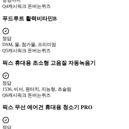
영양까지
Q
4
캐시워크 돈버는퀴즈
푸드루트 활력비타민B
정답
DSM, 물, 첨가물, 프리미엄
Q
5
캐시워크 돈버는퀴즈
픽스 휴대용 초소형 고음질 자동녹음기
정답
1536, 비서, 원터치, 지능형, 초슬림
Q
6
캐시워크 돈버는퀴즈
픽스 무선 에어건 휴대용 청소기 PRO
정답