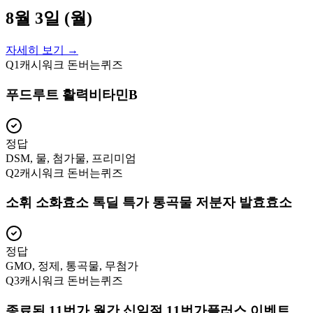
8월 3일 (월)
자세히 보기 →
Q
1
캐시워크 돈버는퀴즈
푸드루트 활력비타민B
정답
DSM, 물, 첨가물, 프리미엄
Q
2
캐시워크 돈버는퀴즈
소휘 소화효소 톡딜 특가 통곡물 저분자 발효효소
정답
GMO, 정제, 통곡물, 무첨가
Q
3
캐시워크 돈버는퀴즈
종료된 11번가 월간 십일절 11번가플러스 이벤트