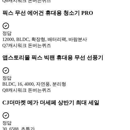
Q
6
캐시워크 돈버는퀴즈
픽스 무선 에어건 휴대용 청소기 PRO
정답
12000, BLDC, 확장형, 배터리팩, 바람분사
Q
7
캐시워크 돈버는퀴즈
앱스토리몰 픽스 빅팬 휴대용 무선 선풍기
정답
BLDC, 16, 4000, 자연풍, 분리형
Q
8
캐시워크 돈버는퀴즈
CJ더마켓 메가 더세페 상반기 최대 세일
정답
30, 6588, 초특가