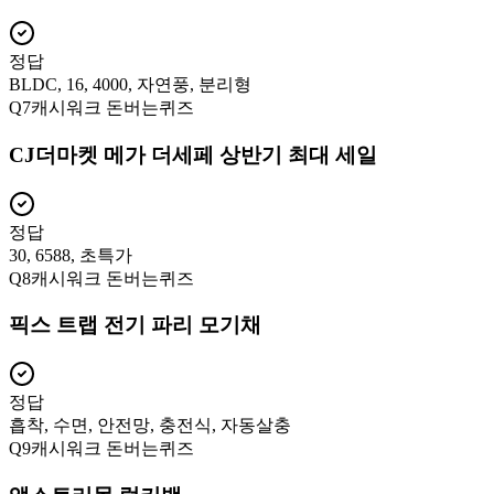
정답
BLDC, 16, 4000, 자연풍, 분리형
Q
7
캐시워크 돈버는퀴즈
CJ더마켓 메가 더세페 상반기 최대 세일
정답
30, 6588, 초특가
Q
8
캐시워크 돈버는퀴즈
픽스 트랩 전기 파리 모기채
정답
흡착, 수면, 안전망, 충전식, 자동살충
Q
9
캐시워크 돈버는퀴즈