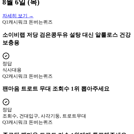
8월 6일 (목)
자세히 보기 →
Q
1
캐시워크 돈버는퀴즈
소이비랩 저당 검은콩두유 설탕 대신 알룰로스 건강
보충용
정답
식사대용
Q
2
캐시워크 돈버는퀴즈
팬마음 트로트 무대 조회수 1위 뽑아주세요
정답
조회수, 건대입구, 사각기둥, 트로트무대
Q
3
캐시워크 돈버는퀴즈