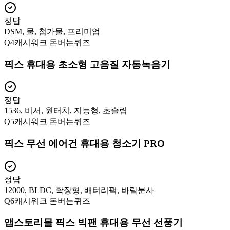
정답
DSM, 물, 첨가물, 프리미엄
Q
4
캐시워크 돈버는퀴즈
픽스 휴대용 초소형 고음질 자동녹음기
정답
1536, 비서, 원터치, 지능형, 초슬림
Q
5
캐시워크 돈버는퀴즈
픽스 무선 에어건 휴대용 청소기 PRO
정답
12000, BLDC, 확장형, 배터리팩, 바람분사
Q
6
캐시워크 돈버는퀴즈
앱스토리몰 픽스 빅팬 휴대용 무선 선풍기