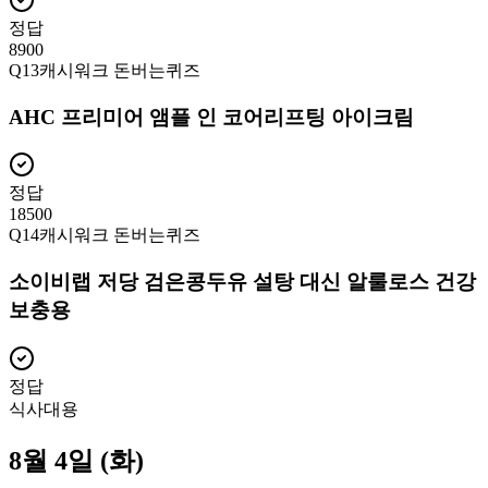
정답
8900
Q
13
캐시워크 돈버는퀴즈
AHC 프리미어 앰플 인 코어리프팅 아이크림
정답
18500
Q
14
캐시워크 돈버는퀴즈
소이비랩 저당 검은콩두유 설탕 대신 알룰로스 건강
보충용
정답
식사대용
8월 4일 (화)