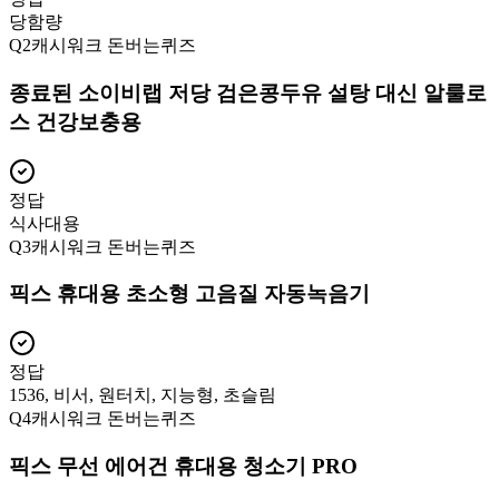
당함량
Q
2
캐시워크 돈버는퀴즈
종료된 소이비랩 저당 검은콩두유 설탕 대신 알룰로
스 건강보충용
정답
식사대용
Q
3
캐시워크 돈버는퀴즈
픽스 휴대용 초소형 고음질 자동녹음기
정답
1536, 비서, 원터치, 지능형, 초슬림
Q
4
캐시워크 돈버는퀴즈
픽스 무선 에어건 휴대용 청소기 PRO