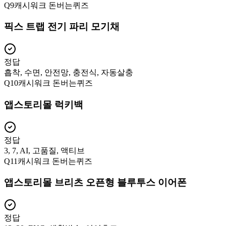
Q
9
캐시워크 돈버는퀴즈
픽스 트랩 전기 파리 모기채
정답
흡착, 수면, 안전망, 충전식, 자동살충
Q
10
캐시워크 돈버는퀴즈
앱스토리몰 럭키백
정답
3, 7, AI, 고품질, 액티브
Q
11
캐시워크 돈버는퀴즈
앱스토리몰 브리츠 오픈형 블루투스 이어폰
정답