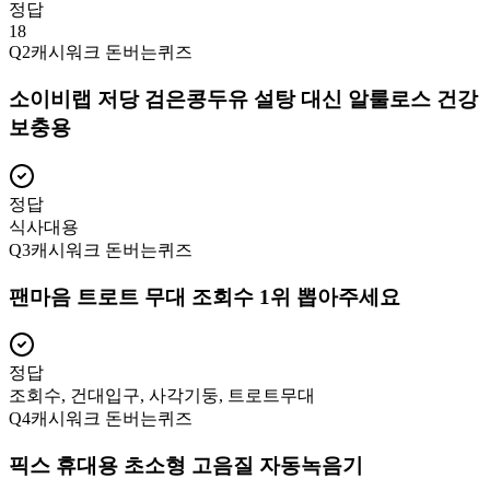
정답
18
Q
2
캐시워크 돈버는퀴즈
소이비랩 저당 검은콩두유 설탕 대신 알룰로스 건강
보충용
정답
식사대용
Q
3
캐시워크 돈버는퀴즈
팬마음 트로트 무대 조회수 1위 뽑아주세요
정답
조회수, 건대입구, 사각기둥, 트로트무대
Q
4
캐시워크 돈버는퀴즈
픽스 휴대용 초소형 고음질 자동녹음기