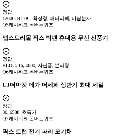
정답
12000, BLDC, 확장형, 배터리팩, 바람분사
Q
5
캐시워크 돈버는퀴즈
앱스토리몰 픽스 빅팬 휴대용 무선 선풍기
정답
BLDC, 16, 4000, 자연풍, 분리형
Q
6
캐시워크 돈버는퀴즈
CJ더마켓 메가 더세페 상반기 최대 세일
정답
30, 6588, 초특가
Q
7
캐시워크 돈버는퀴즈
픽스 트랩 전기 파리 모기채