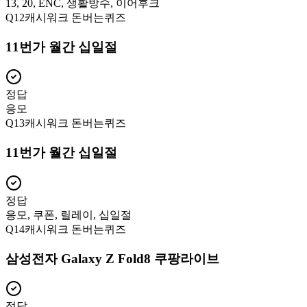
13, 20, ENC, 생활방수, 이어후크
Q
12
캐시워크 돈버는퀴즈
11번가 월간 십일절
정답
응모
Q
13
캐시워크 돈버는퀴즈
11번가 월간 십일절
정답
응모, 쿠폰, 릴레이, 십일절
Q
14
캐시워크 돈버는퀴즈
삼성전자 Galaxy Z Fold8 쿠팡라이브
정답