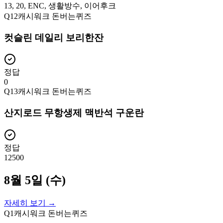
13, 20, ENC, 생활방수, 이어후크
Q
12
캐시워크 돈버는퀴즈
컷슬린 데일리 보리한잔
정답
0
Q
13
캐시워크 돈버는퀴즈
산지로드 무항생제 맥반석 구운란
정답
12500
8월 5일 (수)
자세히 보기 →
Q
1
캐시워크 돈버는퀴즈