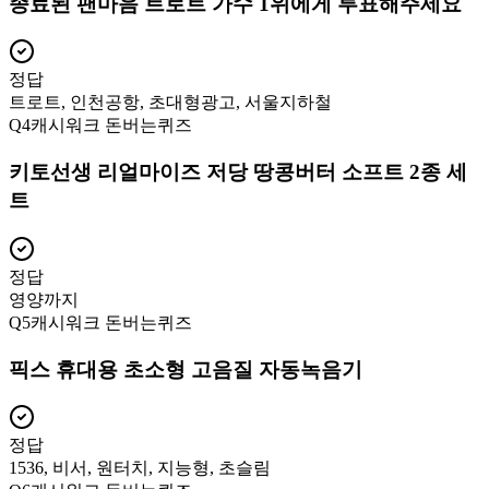
종료된 팬마음 트로트 가수 1위에게 투표해주세요
정답
트로트, 인천공항, 초대형광고, 서울지하철
Q
4
캐시워크 돈버는퀴즈
키토선생 리얼마이즈 저당 땅콩버터 소프트 2종 세
트
정답
영양까지
Q
5
캐시워크 돈버는퀴즈
픽스 휴대용 초소형 고음질 자동녹음기
정답
1536, 비서, 원터치, 지능형, 초슬림