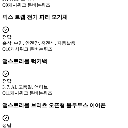
Q
9
캐시워크 돈버는퀴즈
픽스 트랩 전기 파리 모기채
정답
흡착, 수면, 안전망, 충전식, 자동살충
Q
10
캐시워크 돈버는퀴즈
앱스토리몰 럭키백
정답
3, 7, AI, 고품질, 액티브
Q
11
캐시워크 돈버는퀴즈
앱스토리몰 브리츠 오픈형 블루투스 이어폰
정답