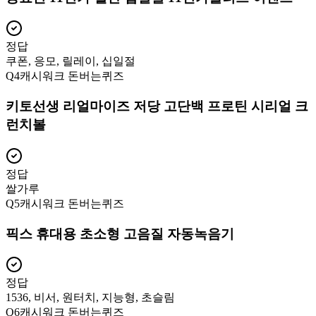
정답
쿠폰, 응모, 릴레이, 십일절
Q
4
캐시워크 돈버는퀴즈
키토선생 리얼마이즈 저당 고단백 프로틴 시리얼 크
런치볼
정답
쌀가루
Q
5
캐시워크 돈버는퀴즈
픽스 휴대용 초소형 고음질 자동녹음기
정답
1536, 비서, 원터치, 지능형, 초슬림
Q
6
캐시워크 돈버는퀴즈