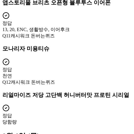
앱스토리몰 브리츠 오픈형 블루투스 이어폰
정답
13, 20, ENC, 생활방수, 이어후크
Q
11
캐시워크 돈버는퀴즈
모나리자 미용티슈
정답
천연
Q
12
캐시워크 돈버는퀴즈
리얼마이즈 저당 고단백 허니버터맛 프로틴 시리얼
정답
당함량