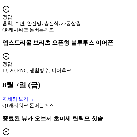
정답
흡착, 수면, 안전망, 충전식, 자동살충
Q
8
캐시워크 돈버는퀴즈
앱스토리몰 브리츠 오픈형 블루투스 이어폰
정답
13, 20, ENC, 생활방수, 이어후크
8월 7일 (금)
자세히 보기 →
Q
1
캐시워크 돈버는퀴즈
종료된 뷰카 오브제 초미세 탄력모 칫솔