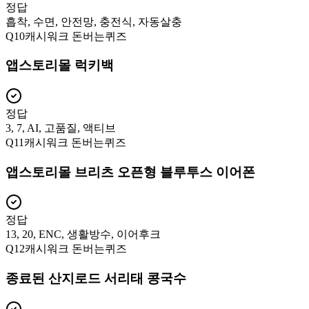
정답
흡착, 수면, 안전망, 충전식, 자동살충
Q
10
캐시워크 돈버는퀴즈
앱스토리몰 럭키백
정답
3, 7, AI, 고품질, 액티브
Q
11
캐시워크 돈버는퀴즈
앱스토리몰 브리츠 오픈형 블루투스 이어폰
정답
13, 20, ENC, 생활방수, 이어후크
Q
12
캐시워크 돈버는퀴즈
종료된 산지로드 서리태 콩국수