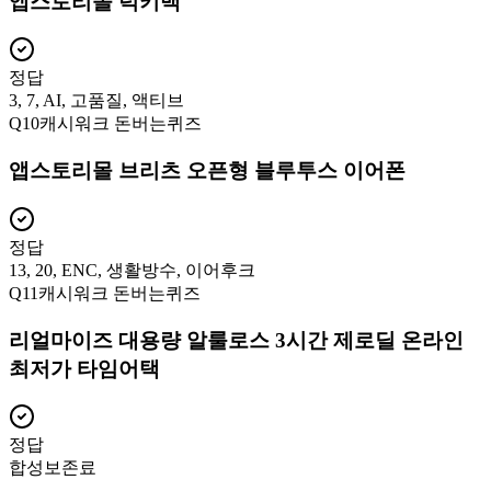
앱스토리몰 럭키백
정답
3, 7, AI, 고품질, 액티브
Q
10
캐시워크 돈버는퀴즈
앱스토리몰 브리츠 오픈형 블루투스 이어폰
정답
13, 20, ENC, 생활방수, 이어후크
Q
11
캐시워크 돈버는퀴즈
리얼마이즈 대용량 알룰로스 3시간 제로딜 온라인
최저가 타임어택
정답
합성보존료