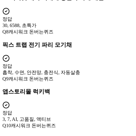
정답
30, 6588, 초특가
Q
8
캐시워크 돈버는퀴즈
픽스 트랩 전기 파리 모기채
정답
흡착, 수면, 안전망, 충전식, 자동살충
Q
9
캐시워크 돈버는퀴즈
앱스토리몰 럭키백
정답
3, 7, AI, 고품질, 액티브
Q
10
캐시워크 돈버는퀴즈