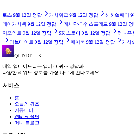
토스
9월 12일
정답
캐시워크
9월 12일
정답
신한쏠페이
9
케이캐시백
9월 12일
정답
캐시닥·타임스프레드
9월 12일
정
치포인트
9월 12일
정답
SK 스토아
9월 12일
정답
하나은
리브메이트
9월 12일
정답
페이북
9월 12일
정답
캐시
QUIZBELLS
매일 업데이트되는 앱테크 퀴즈 정답과
다양한 리워드 정보를 가장 빠르게 만나보세요.
서비스
홈
오늘의 퀴즈
커뮤니티
앱테크 꿀팁
머니 블로그