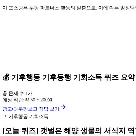
이 포스팅은 쿠팡 파트너스 활동의 일환으로, 이에 따른 일정
💰
기후행동 기후동행 기회소득
퀴즈
요약
총 문제 수:
1
개
예상 적립:
약
50
~
200
원
광고
👉
쿠팡보고 정답 보기
📌
기후행동 기회소득
[오늘 퀴즈]
갯벌은 해양 생물의 서식지 역할