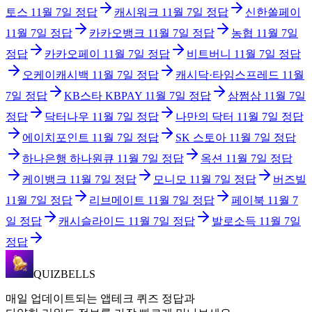
토스
11월 7일
정답
캐시워크
11월 7일
정답
신한쏠페이
11월 7일
정답
카카오뱅크
11월 7일
정답
농협
11월 7일
정답
카카오페이
11월 7일
정답
비트버니
11월 7일
정답
오케이캐시백
11월 7일
정답
캐시닥·타임스프레드
11월
7일
정답
KB스타 KBPAY
11월 7일
정답
삼쩜삼
11월 7일
정답
닥터나우
11월 7일
정답
나만의 닥터
11월 7일
정답
에이치포인트
11월 7일
정답
SK 스토아
11월 7일
정답
하나은행 하나원큐
11월 7일
정답
옥션
11월 7일
정답
케이뱅크
11월 7일
정답
모니모
11월 7일
정답
버즈빌
11월 7일
정답
리브메이트
11월 7일
정답
페이북
11월 7
일
정답
캐시슬라이드
11월 7일
정답
발로소득
11월 7일
정답
QUIZBELLS
매일 업데이트되는 앱테크 퀴즈 정답과