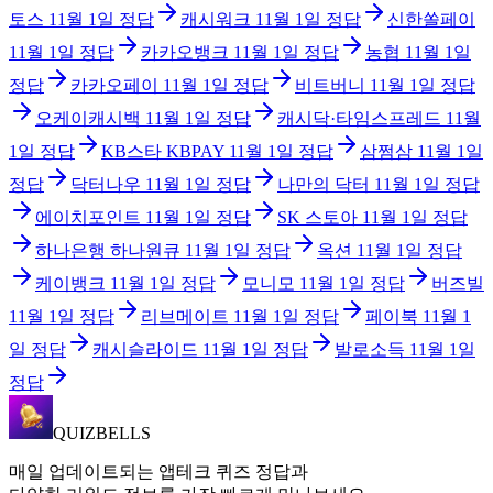
토스
11월 1일
정답
캐시워크
11월 1일
정답
신한쏠페이
11월 1일
정답
카카오뱅크
11월 1일
정답
농협
11월 1일
정답
카카오페이
11월 1일
정답
비트버니
11월 1일
정답
오케이캐시백
11월 1일
정답
캐시닥·타임스프레드
11월
1일
정답
KB스타 KBPAY
11월 1일
정답
삼쩜삼
11월 1일
정답
닥터나우
11월 1일
정답
나만의 닥터
11월 1일
정답
에이치포인트
11월 1일
정답
SK 스토아
11월 1일
정답
하나은행 하나원큐
11월 1일
정답
옥션
11월 1일
정답
케이뱅크
11월 1일
정답
모니모
11월 1일
정답
버즈빌
11월 1일
정답
리브메이트
11월 1일
정답
페이북
11월 1
일
정답
캐시슬라이드
11월 1일
정답
발로소득
11월 1일
정답
QUIZBELLS
매일 업데이트되는 앱테크 퀴즈 정답과