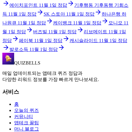
에이치포인트
11월 1일
정답
기후행동 기후동행 기회소
득
11월 1일
정답
SK 스토아
11월 1일
정답
하나은행 하
나원큐
11월 1일
정답
케이뱅크
11월 1일
정답
모니모
11
월 1일
정답
버즈빌
11월 1일
정답
리브메이트
11월 1일
정답
페이북
11월 1일
정답
캐시슬라이드
11월 1일
정답
발로소득
11월 1일
정답
QUIZBELLS
매일 업데이트되는 앱테크 퀴즈 정답과
다양한 리워드 정보를 가장 빠르게 만나보세요.
서비스
홈
오늘의 퀴즈
커뮤니티
앱테크 꿀팁
머니 블로그