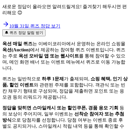
새로운 정답이 올라오면 알려드릴게요! 즐겨찾기 해두시면 편
리해요 😊
10월 31일
퀴즈 정답 보기
🔔 퀴즈 정답 알림 받기
옥션 매일 퀴즈
는 이베이코리아에서 운영하는 온라인 쇼핑몰
옥션(Auction)
에서 제공하는 참여형 퀴즈 이벤트입니다. 퀴즈
는 주로
옥션 모바일 앱 또는 웹사이트
를 통해 참여할 수 있으
며, 메인 화면 배너 또는 이벤트 메뉴에서 퀴즈로 이동 가능합
니다.
퀴즈는 일반적으로
하루 1문제
가 출제되며,
쇼핑 혜택, 인기 상
품, 할인 이벤트
와 관련된 주제를 포함합니다. 객관식 또는 빈
칸 채우기 형태로 구성되며, 정답을 제출하면 포인트 또는 응
모권 등의 리워드가 제공됩니다.
정답을 맞히면 스마일캐시 또는 할인쿠폰, 경품 응모 기회
등
의 보상이 주어지며, 일부 이벤트는
선착순 참여자 또는 추첨
방식
으로 당첨자를 선정합니다. 당첨 여부는 이벤트 종료 후
별도 공지되거나, 스마일캐시 적립 내역 등을 통해 확인할 수