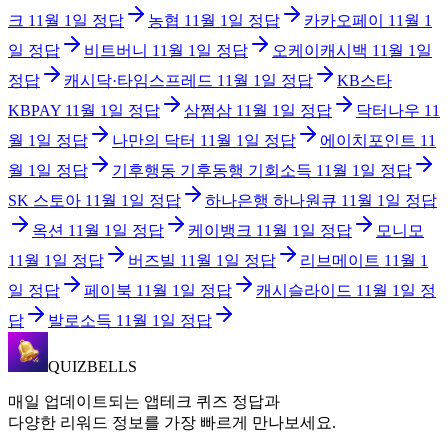
크
11월 1일
정답
농협
11월 1일
정답
카카오페이
11월 1
일
정답
비트버니
11월 1일
정답
오케이캐시백
11월 1일
정답
캐시닥·타임스프레드
11월 1일
정답
KB스타
KBPAY
11월 1일
정답
삼쩜삼
11월 1일
정답
닥터나우
11
월 1일
정답
나만의 닥터
11월 1일
정답
에이치포인트
11
월 1일
정답
기후행동 기후동행 기회소득
11월 1일
정답
SK 스토아
11월 1일
정답
하나은행 하나원큐
11월 1일
정답
옥션
11월 1일
정답
케이뱅크
11월 1일
정답
모니모
11월 1일
정답
버즈빌
11월 1일
정답
리브메이트
11월 1
일
정답
페이북
11월 1일
정답
캐시슬라이드
11월 1일
정
답
발로소득
11월 1일
정답
QUIZBELLS
매일 업데이트되는 앱테크 퀴즈 정답과
다양한 리워드 정보를 가장 빠르게 만나보세요.