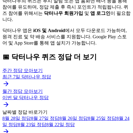
닥터나우의 퀴즈는 푸시 알림 또는 앱 홈화면 배너 등을 통해
참여를 유도하며, 정답 제출 후 즉시 포인트가 적립됩니다. 퀴
즈 참여를 위해서는
닥터나우 회원가입
및
앱 로그인
이 필요합
니다.
닥터나우 앱은
iOS 및 Android
에서 모두 다운로드 가능하며,
원격 진료 및 약 배송 서비스를 지원합니다. Google Play 스토
어 및 App Store를 통해 앱 설치가 가능합니다.
📅
닥터나우
퀴즈
정답 더 보기
주간 정답 모아보기
최근 7일
닥터나우
정답
월간 정답 모아보기
이번 달
닥터나우
정답
날짜별 정답 바로가기
8월 28일
정답
8월 27일
정답
8월 26일
정답
8월 25일
정답
8월 24
일
정답
8월 23일
정답
8월 22일
정답