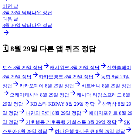
이전 날
8월 28일
닥터나우
정답
다음 날
8월 30일
닥터나우
정답
🗓️
8월 29일
다른 앱 퀴즈 정답
토스
8월 29일
정답
캐시워크
8월 29일
정답
신한쏠페이
8월 29일
정답
카카오뱅크
8월 29일
정답
농협
8월 29일
정답
카카오페이
8월 29일
정답
비트버니
8월 29일
정답
오케이캐시백
8월 29일
정답
캐시닥·타임스프레드
8월
29일
정답
KB스타 KBPAY
8월 29일
정답
삼쩜삼
8월 29
일
정답
나만의 닥터
8월 29일
정답
에이치포인트
8월 29
일
정답
기후행동 기후동행 기회소득
8월 29일
정답
SK
스토아
8월 29일
정답
하나은행 하나원큐
8월 29일
정답