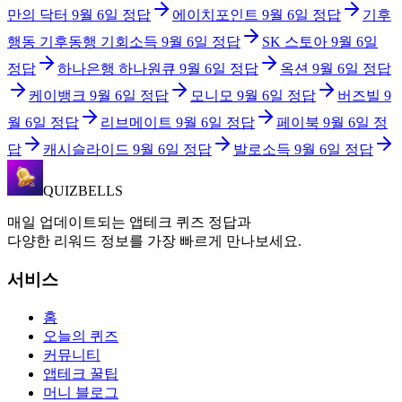
만의 닥터
9월 6일
정답
에이치포인트
9월 6일
정답
기후
행동 기후동행 기회소득
9월 6일
정답
SK 스토아
9월 6일
정답
하나은행 하나원큐
9월 6일
정답
옥션
9월 6일
정답
케이뱅크
9월 6일
정답
모니모
9월 6일
정답
버즈빌
9
월 6일
정답
리브메이트
9월 6일
정답
페이북
9월 6일
정
답
캐시슬라이드
9월 6일
정답
발로소득
9월 6일
정답
QUIZBELLS
매일 업데이트되는 앱테크 퀴즈 정답과
다양한 리워드 정보를 가장 빠르게 만나보세요.
서비스
홈
오늘의 퀴즈
커뮤니티
앱테크 꿀팁
머니 블로그