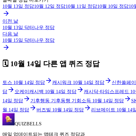
10월 13일
정답
10월 12일
정답
10월 11일
정답
10월 10일
정답
10
이전 날
10월 13일
닥터나우
정답
다음 날
10월 15일
닥터나우
정답
🗓️
10월 14일
다른 앱 퀴즈 정답
토스
10월 14일
정답
캐시워크
10월 14일
정답
신한쏠페이
답
오케이캐시백
10월 14일
정답
캐시닥·타임스프레드
1
14일
정답
기후행동 기후동행 기회소득
10월 14일
정답
S
월 14일
정답
버즈빌
10월 14일
정답
리브메이트
10월 14
QUIZBELLS
매일 업데이트되는 앱테크 퀴즈 정답과