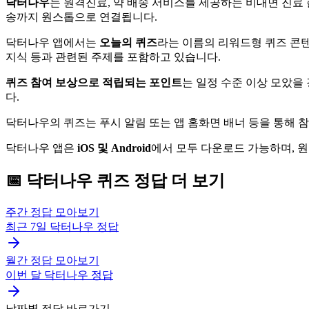
닥터나우
는 원격진료, 약 배송 서비스를 제공하는 비대면 진료 
송까지 원스톱으로 연결됩니다.
닥터나우 앱에서는
오늘의 퀴즈
라는 이름의 리워드형 퀴즈 콘텐
지식 등과 관련된 주제를 포함하고 있습니다.
퀴즈 참여 보상으로 적립되는 포인트
는 일정 수준 이상 모았을
다.
닥터나우의 퀴즈는 푸시 알림 또는 앱 홈화면 배너 등을 통해 
닥터나우 앱은
iOS 및 Android
에서 모두 다운로드 가능하며, 원격 
📅
닥터나우
퀴즈
정답 더 보기
주간 정답 모아보기
최근 7일
닥터나우
정답
월간 정답 모아보기
이번 달
닥터나우
정답
날짜별 정답 바로가기