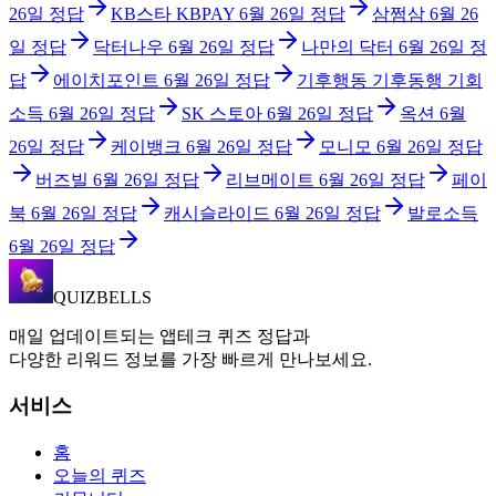
26일
정답
KB스타 KBPAY
6월 26일
정답
삼쩜삼
6월 26
일
정답
닥터나우
6월 26일
정답
나만의 닥터
6월 26일
정
답
에이치포인트
6월 26일
정답
기후행동 기후동행 기회
소득
6월 26일
정답
SK 스토아
6월 26일
정답
옥션
6월
26일
정답
케이뱅크
6월 26일
정답
모니모
6월 26일
정답
버즈빌
6월 26일
정답
리브메이트
6월 26일
정답
페이
북
6월 26일
정답
캐시슬라이드
6월 26일
정답
발로소득
6월 26일
정답
QUIZBELLS
매일 업데이트되는 앱테크 퀴즈 정답과
다양한 리워드 정보를 가장 빠르게 만나보세요.
서비스
홈
오늘의 퀴즈