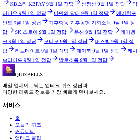
KB스타 KBPAY
9월 1일
정답
삼쩜삼
9월 1일
정답
닥
터나우
9월 1일
정답
나만의 닥터
9월 1일
정답
에이치포
인트
9월 1일
정답
기후행동 기후동행 기회소득
9월 1일
정
답
SK 스토아
9월 1일
정답
옥션
9월 1일
정답
케이뱅
크
9월 1일
정답
모니모
9월 1일
정답
버즈빌
9월 1일
정
답
리브메이트
9월 1일
정답
페이북
9월 1일
정답
캐시
슬라이드
9월 1일
정답
발로소득
9월 1일
정답
QUIZBELLS
매일 업데이트되는 앱테크 퀴즈 정답과
다양한 리워드 정보를 가장 빠르게 만나보세요.
서비스
홈
오늘의 퀴즈
커뮤니티
앱테크 꿀팁