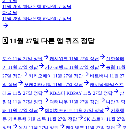
이전 날
11월 26일
하나은행 하나원큐
정답
다음 날
11월 28일
하나은행 하나원큐
정답
🗓️
11월 27일
다른 앱 퀴즈 정답
토스
11월 27일
정답
캐시워크
11월 27일
정답
신한쏠페
이
11월 27일
정답
카카오뱅크
11월 27일
정답
농협
11월
27일
정답
카카오페이
11월 27일
정답
비트버니
11월 27
일
정답
오케이캐시백
11월 27일
정답
캐시닥·타임스프
레드
11월 27일
정답
KB스타 KBPAY
11월 27일
정답
삼
쩜삼
11월 27일
정답
닥터나우
11월 27일
정답
나만의 닥
터
11월 27일
정답
에이치포인트
11월 27일
정답
기후행
동 기후동행 기회소득
11월 27일
정답
SK 스토아
11월 27일
정답
옥션
11월 27일
정답
케이뱅크
11월 27일
정답
모