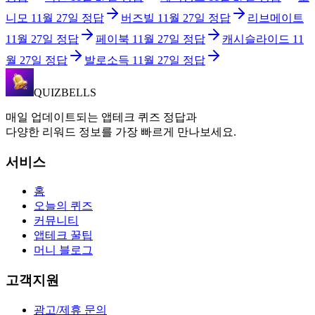
니모
11월 27일
정답
버즈빌
11월 27일
정답
리브메이트
11월 27일
정답
페이북
11월 27일
정답
캐시슬라이드
11
월 27일
정답
발로소득
11월 27일
정답
QUIZBELLS
매일 업데이트되는 앱테크 퀴즈 정답과
다양한 리워드 정보를 가장 빠르게 만나보세요.
서비스
홈
오늘의 퀴즈
커뮤니티
앱테크 꿀팁
머니 블로그
고객지원
광고/제휴 문의