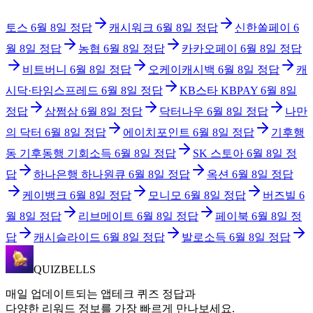
토스
6월 8일
정답
캐시워크
6월 8일
정답
신한쏠페이
6
월 8일
정답
농협
6월 8일
정답
카카오페이
6월 8일
정답
비트버니
6월 8일
정답
오케이캐시백
6월 8일
정답
캐
시닥·타임스프레드
6월 8일
정답
KB스타 KBPAY
6월 8일
정답
삼쩜삼
6월 8일
정답
닥터나우
6월 8일
정답
나만
의 닥터
6월 8일
정답
에이치포인트
6월 8일
정답
기후행
동 기후동행 기회소득
6월 8일
정답
SK 스토아
6월 8일
정
답
하나은행 하나원큐
6월 8일
정답
옥션
6월 8일
정답
케이뱅크
6월 8일
정답
모니모
6월 8일
정답
버즈빌
6
월 8일
정답
리브메이트
6월 8일
정답
페이북
6월 8일
정
답
캐시슬라이드
6월 8일
정답
발로소득
6월 8일
정답
QUIZBELLS
매일 업데이트되는 앱테크 퀴즈 정답과
다양한 리워드 정보를 가장 빠르게 만나보세요.