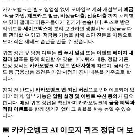
카카오뱅크는 별도 영업점 없이 모바일로 계좌 개설부터
예금
·적금 가입, 체크카드 발급, 비상금대출, 신용대출
까지 처리할
수 있어 앱테크 이용자들에게 인기가 높습니다. 퀴즈로 받은
리워드를
세이프박스
에 분리 보관하면 생활비와 비상금을 따
로 관리할 수 있고,
저금통
기능을 함께 쓰면 잔돈을 자동으로
모아 작은 재테크 습관을 만들 수 있습니다.
퀴즈 정답 및 당첨 여부는
앱 푸시 알림
또는
이벤트 페이지 내
결과 발표
를 통해 확인할 수 있습니다. 퀴즈 내용, 정답 기준,
보상 방식은
카카오뱅크 이벤트 안내사항
에 따르며, 금리·한
도 등 금융상품 조건은 가입 시점의 공시 내용을 기준으로 합
니다.
참여 전 반드시
카카오뱅크 앱 최신 버전
으로 업데이트되어 있
어야 하며, 일부 기능은
알림 설정 및 이벤트 수신 동의
가 필요
합니다. 매일 퀴즈 정답을 확인하며 카카오뱅크의
금융 혜택과
적립 이벤트
를 함께 챙기면 앱테크 효율을 한층 높일 수 있습
니다.
📅
카카오뱅크
AI 이모지 퀴즈
정답 더 보