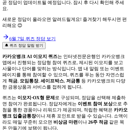
곧 정답이 업데이트될 예정입니다. 잠시 후 다시 확인해 주세
요.
새로운 정답이 올라오면 알려드릴게요! 즐겨찾기 해두시면 편
리해요 😊
6월 7일
퀴즈 정답 보기
🔔 퀴즈 정답 알림 받기
카카오뱅크 AI 이모지 퀴즈
는 인터넷전문은행인 카카오뱅크
앱에서 진행되는 정답형 참여 퀴즈로, 제시된 이모지를 보고
사물이나 단어를 맞히는 방식입니다. 앱 내 알림 또는 이벤트
페이지를 통해 참여할 수 있으며, 퀴즈를 푸는 동안 자연스럽
게
적금
,
모임통장
,
세이프박스
,
저금통
등 카카오뱅크의 다양
한 금융상품과 서비스를 접하게 됩니다.
퀴즈는
이모지·OX형 문제
로 구성되며, 정답을 선택해 제출하
면 참여가 완료됩니다. 정답자에게는
이벤트 참여 보상
으로 추
첨을 통한 경품이나 리워드가 제공되며, 적립한 혜택은
카카오
뱅크 입출금통장
이나 제휴 포인트로 받을 수 있습니다. 소액이
라도 매일 꾸준히 모으면
비상금 마련
이나
26주 적금
같은 목
돈 만들기에 보탬이 됩니다.