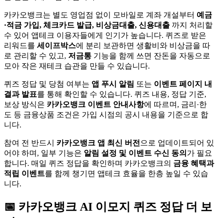
카카오뱅크는 별도 영업점 없이 모바일로 계좌 개설부터
예금
·적금 가입, 체크카드 발급, 비상금대출, 신용대출
까지 처리할
수 있어 앱테크 이용자들에게 인기가 높습니다. 퀴즈로 받은
리워드를
세이프박스
에 분리 보관하면 생활비와 비상금을 따
로 관리할 수 있고,
저금통
기능을 함께 쓰면 잔돈을 자동으로
모아 작은 재테크 습관을 만들 수 있습니다.
퀴즈 정답 및 당첨 여부는
앱 푸시 알림
또는
이벤트 페이지 내
결과 발표
를 통해 확인할 수 있습니다. 퀴즈 내용, 정답 기준,
보상 방식은
카카오뱅크 이벤트 안내사항
에 따르며, 금리·한
도 등 금융상품 조건은 가입 시점의 공시 내용을 기준으로 합
니다.
참여 전 반드시
카카오뱅크 앱 최신 버전
으로 업데이트되어 있
어야 하며, 일부 기능은
알림 설정 및 이벤트 수신 동의
가 필요
합니다. 매일 퀴즈 정답을 확인하며 카카오뱅크의
금융 혜택과
적립 이벤트
를 함께 챙기면 앱테크 효율을 한층 높일 수 있습
니다.
📅
카카오뱅크
AI 이모지 퀴즈
정답 더 보