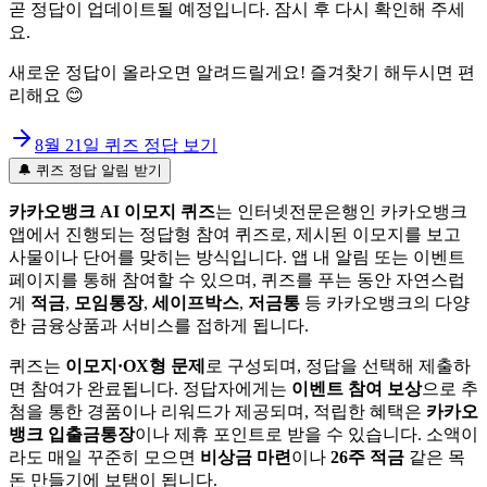
곧 정답이 업데이트될 예정입니다. 잠시 후 다시 확인해 주세
요.
새로운 정답이 올라오면 알려드릴게요! 즐겨찾기 해두시면 편
리해요 😊
8월 21일
퀴즈 정답 보기
🔔 퀴즈 정답 알림 받기
카카오뱅크 AI 이모지 퀴즈
는 인터넷전문은행인 카카오뱅크
앱에서 진행되는 정답형 참여 퀴즈로, 제시된 이모지를 보고
사물이나 단어를 맞히는 방식입니다. 앱 내 알림 또는 이벤트
페이지를 통해 참여할 수 있으며, 퀴즈를 푸는 동안 자연스럽
게
적금
,
모임통장
,
세이프박스
,
저금통
등 카카오뱅크의 다양
한 금융상품과 서비스를 접하게 됩니다.
퀴즈는
이모지·OX형 문제
로 구성되며, 정답을 선택해 제출하
면 참여가 완료됩니다. 정답자에게는
이벤트 참여 보상
으로 추
첨을 통한 경품이나 리워드가 제공되며, 적립한 혜택은
카카오
뱅크 입출금통장
이나 제휴 포인트로 받을 수 있습니다. 소액이
라도 매일 꾸준히 모으면
비상금 마련
이나
26주 적금
같은 목
돈 만들기에 보탬이 됩니다.