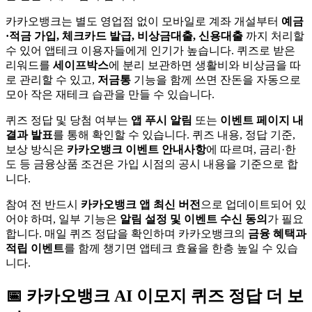
카카오뱅크는 별도 영업점 없이 모바일로 계좌 개설부터
예금
·적금 가입, 체크카드 발급, 비상금대출, 신용대출
까지 처리할
수 있어 앱테크 이용자들에게 인기가 높습니다. 퀴즈로 받은
리워드를
세이프박스
에 분리 보관하면 생활비와 비상금을 따
로 관리할 수 있고,
저금통
기능을 함께 쓰면 잔돈을 자동으로
모아 작은 재테크 습관을 만들 수 있습니다.
퀴즈 정답 및 당첨 여부는
앱 푸시 알림
또는
이벤트 페이지 내
결과 발표
를 통해 확인할 수 있습니다. 퀴즈 내용, 정답 기준,
보상 방식은
카카오뱅크 이벤트 안내사항
에 따르며, 금리·한
도 등 금융상품 조건은 가입 시점의 공시 내용을 기준으로 합
니다.
참여 전 반드시
카카오뱅크 앱 최신 버전
으로 업데이트되어 있
어야 하며, 일부 기능은
알림 설정 및 이벤트 수신 동의
가 필요
합니다. 매일 퀴즈 정답을 확인하며 카카오뱅크의
금융 혜택과
적립 이벤트
를 함께 챙기면 앱테크 효율을 한층 높일 수 있습
니다.
📅
카카오뱅크
AI 이모지 퀴즈
정답 더 보