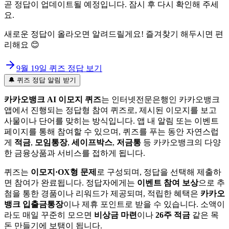
곧 정답이 업데이트될 예정입니다. 잠시 후 다시 확인해 주세
요.
새로운 정답이 올라오면 알려드릴게요! 즐겨찾기 해두시면 편
리해요 😊
9월 19일
퀴즈 정답 보기
🔔 퀴즈 정답 알림 받기
카카오뱅크 AI 이모지 퀴즈
는 인터넷전문은행인 카카오뱅크
앱에서 진행되는 정답형 참여 퀴즈로, 제시된 이모지를 보고
사물이나 단어를 맞히는 방식입니다. 앱 내 알림 또는 이벤트
페이지를 통해 참여할 수 있으며, 퀴즈를 푸는 동안 자연스럽
게
적금
,
모임통장
,
세이프박스
,
저금통
등 카카오뱅크의 다양
한 금융상품과 서비스를 접하게 됩니다.
퀴즈는
이모지·OX형 문제
로 구성되며, 정답을 선택해 제출하
면 참여가 완료됩니다. 정답자에게는
이벤트 참여 보상
으로 추
첨을 통한 경품이나 리워드가 제공되며, 적립한 혜택은
카카오
뱅크 입출금통장
이나 제휴 포인트로 받을 수 있습니다. 소액이
라도 매일 꾸준히 모으면
비상금 마련
이나
26주 적금
같은 목
돈 만들기에 보탬이 됩니다.