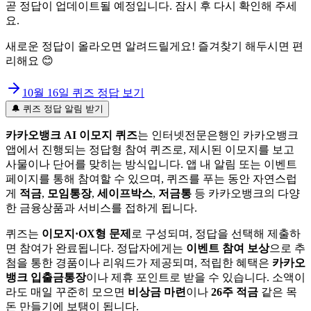
곧 정답이 업데이트될 예정입니다. 잠시 후 다시 확인해 주세
요.
새로운 정답이 올라오면 알려드릴게요! 즐겨찾기 해두시면 편
리해요 😊
10월 16일
퀴즈 정답 보기
🔔 퀴즈 정답 알림 받기
카카오뱅크 AI 이모지 퀴즈
는 인터넷전문은행인 카카오뱅크
앱에서 진행되는 정답형 참여 퀴즈로, 제시된 이모지를 보고
사물이나 단어를 맞히는 방식입니다. 앱 내 알림 또는 이벤트
페이지를 통해 참여할 수 있으며, 퀴즈를 푸는 동안 자연스럽
게
적금
,
모임통장
,
세이프박스
,
저금통
등 카카오뱅크의 다양
한 금융상품과 서비스를 접하게 됩니다.
퀴즈는
이모지·OX형 문제
로 구성되며, 정답을 선택해 제출하
면 참여가 완료됩니다. 정답자에게는
이벤트 참여 보상
으로 추
첨을 통한 경품이나 리워드가 제공되며, 적립한 혜택은
카카오
뱅크 입출금통장
이나 제휴 포인트로 받을 수 있습니다. 소액이
라도 매일 꾸준히 모으면
비상금 마련
이나
26주 적금
같은 목
돈 만들기에 보탬이 됩니다.