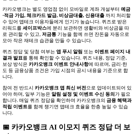
카카오뱅크는 별도 영업점 없이 모바일로 계좌 개설부터
예금
·적금 가입, 체크카드 발급, 비상금대출, 신용대출
까지 처리할
수 있어 앱테크 이용자들에게 인기가 높습니다. 퀴즈로 받은
리워드를
세이프박스
에 분리 보관하면 생활비와 비상금을 따
로 관리할 수 있고,
저금통
기능을 함께 쓰면 잔돈을 자동으로
모아 작은 재테크 습관을 만들 수 있습니다.
퀴즈 정답 및 당첨 여부는
앱 푸시 알림
또는
이벤트 페이지 내
결과 발표
를 통해 확인할 수 있습니다. 퀴즈 내용, 정답 기준,
보상 방식은
카카오뱅크 이벤트 안내사항
에 따르며, 금리·한
도 등 금융상품 조건은 가입 시점의 공시 내용을 기준으로 합
니다.
참여 전 반드시
카카오뱅크 앱 최신 버전
으로 업데이트되어 있
어야 하며, 일부 기능은
알림 설정 및 이벤트 수신 동의
가 필요
합니다. 매일 퀴즈 정답을 확인하며 카카오뱅크의
금융 혜택과
적립 이벤트
를 함께 챙기면 앱테크 효율을 한층 높일 수 있습
니다.
📅
카카오뱅크
AI 이모지 퀴즈
정답 더 보