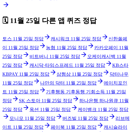
🗓️
11월 25일
다른 앱 퀴즈 정답
토스
11월 25일
정답
캐시워크
11월 25일
정답
신한쏠페
이
11월 25일
정답
농협
11월 25일
정답
카카오페이
11월
25일
정답
비트버니
11월 25일
정답
오케이캐시백
11월
25일
정답
캐시닥·타임스프레드
11월 25일
정답
KB스타
KBPAY
11월 25일
정답
삼쩜삼
11월 25일
정답
닥터나우
11월 25일
정답
나만의 닥터
11월 25일
정답
에이치포인
트
11월 25일
정답
기후행동 기후동행 기회소득
11월 25일
정답
SK 스토아
11월 25일
정답
하나은행 하나원큐
11월
25일
정답
옥션
11월 25일
정답
케이뱅크
11월 25일
정답
모니모
11월 25일
정답
버즈빌
11월 25일
정답
리브메
이트
11월 25일
정답
페이북
11월 25일
정답
캐시슬라이