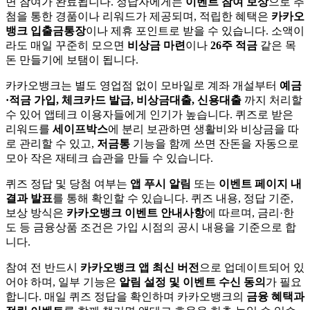
면 참여가 완료됩니다. 정답자에게는
이벤트 참여 보상
으로 추
첨을 통한 경품이나 리워드가 제공되며, 적립한 혜택은
카카오
뱅크 입출금통장
이나 제휴 포인트로 받을 수 있습니다. 소액이
라도 매일 꾸준히 모으면
비상금 마련
이나
26주 적금
같은 목
돈 만들기에 보탬이 됩니다.
카카오뱅크는 별도 영업점 없이 모바일로 계좌 개설부터
예금
·적금 가입, 체크카드 발급, 비상금대출, 신용대출
까지 처리할
수 있어 앱테크 이용자들에게 인기가 높습니다. 퀴즈로 받은
리워드를
세이프박스
에 분리 보관하면 생활비와 비상금을 따
로 관리할 수 있고,
저금통
기능을 함께 쓰면 잔돈을 자동으로
모아 작은 재테크 습관을 만들 수 있습니다.
퀴즈 정답 및 당첨 여부는
앱 푸시 알림
또는
이벤트 페이지 내
결과 발표
를 통해 확인할 수 있습니다. 퀴즈 내용, 정답 기준,
보상 방식은
카카오뱅크 이벤트 안내사항
에 따르며, 금리·한
도 등 금융상품 조건은 가입 시점의 공시 내용을 기준으로 합
니다.
참여 전 반드시
카카오뱅크 앱 최신 버전
으로 업데이트되어 있
어야 하며, 일부 기능은
알림 설정 및 이벤트 수신 동의
가 필요
합니다. 매일 퀴즈 정답을 확인하며 카카오뱅크의
금융 혜택과