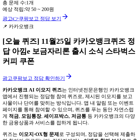
총 문제 수:
1
개
예상 적립:
약
50
~
200
원
광고
👉
쿠팡보고 정답 보기
📌
카카오뱅크
[오늘 퀴즈]
11월25일 카카오뱅크퀴즈 정
답 아낌e 보금자리론 출시 소식 스타벅스
커피 쿠폰
광고
쿠팡보고 정답 확인하기
카카오뱅크 AI 이모지 퀴즈
는 인터넷전문은행인 카카오뱅크
앱에서 진행되는 정답형 참여 퀴즈로, 제시된 이모지를 보고
사물이나 단어를 맞히는 방식입니다. 앱 내 알림 또는 이벤트
페이지를 통해 참여할 수 있으며, 퀴즈를 푸는 동안 자연스럽
게
적금
,
모임통장
,
세이프박스
,
저금통
등 카카오뱅크의 다양
한 금융상품과 서비스를 접하게 됩니다.
퀴즈는
이모지·OX형 문제
로 구성되며, 정답을 선택해 제출하