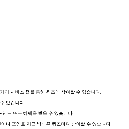
페이 서비스 탭을 통해 퀴즈에 참여할 수 있습니다.
수 있습니다.
인트 또는 혜택을 받을 수 있습니다.
건이나 포인트 지급 방식은 퀴즈마다 상이할 수 있습니다.