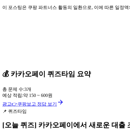
이 포스팅은 쿠팡 파트너스 활동의 일환으로, 이에 따른 일정
💰
카카오페이
퀴즈타임
요약
총 문제 수:
3
개
예상 적립:
약
150
~
600
원
광고
👉
쿠팡보고 정답 보기
📌
퀴즈타임
[오늘 퀴즈]
카카오페이에서 새로운 대출 