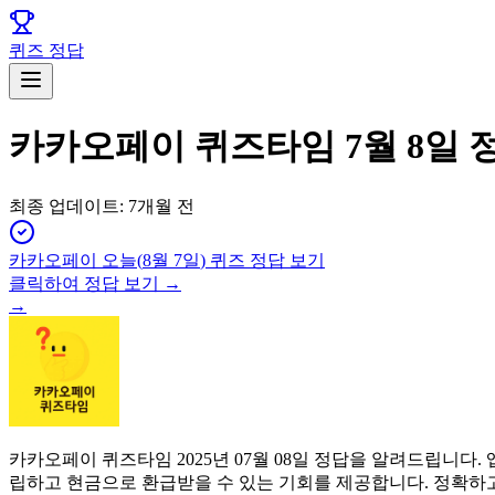
퀴즈 정답
카카오페이 퀴즈타임 7월 8일 
최종 업데이트:
7개월 전
카카오페이
오늘(
8월 7일
) 퀴즈 정답 보기
클릭하여 정답 보기 →
→
카카오페이 퀴즈타임 2025년 07월 08일 정답을 알려드립니
립하고 현금으로 환급받을 수 있는 기회를 제공합니다. 정확하