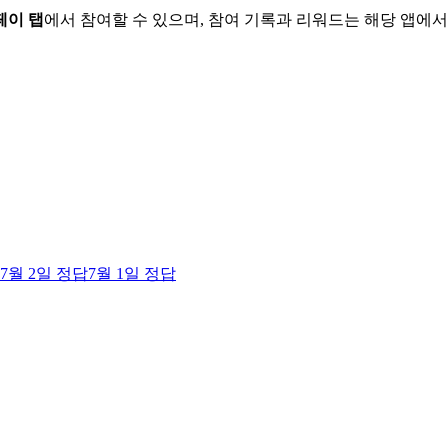
페이 탭
에서 참여할 수 있으며, 참여 기록과 리워드는 해당 앱에서
7월 2일
정답
7월 1일
정답