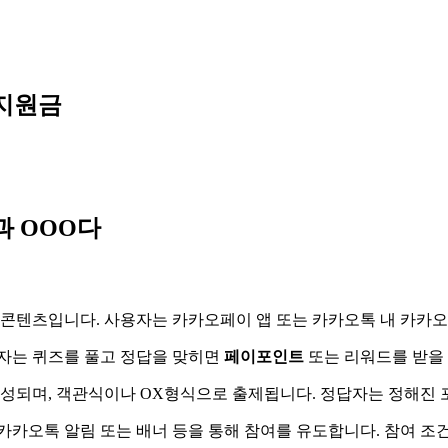
지원금
과 OOO다
콘텐츠입니다. 사용자는 카카오페이 앱 또는 카카오톡 내 카카오
용자는 퀴즈를 풀고 정답을 맞히면
페이포인트
또는 리워드를 받을 
성되며, 객관식이나 OX형식으로 출제됩니다. 정답자는 정해진 포
 카카오톡 알림 또는 배너 등을 통해 참여를 유도합니다. 참여 조