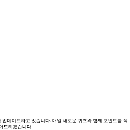
을 업데이트하고 있습니다. 매일 새로운 퀴즈와 함께 포인트를 적
들어드리겠습니다.