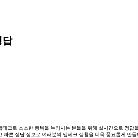
정답
다. 앱테크로 소소한 행복을 누리시는 분들을 위해 실시간으로 정답
고 빠른 정답 정보로 여러분의 앱테크 생활을 더욱 풍요롭게 만