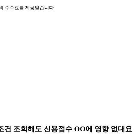
액의 수수료를 제공받습니다.
조건 조회해도 신용점수 OO에 영향 없대요