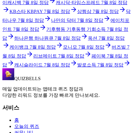
이캐시백
7월 8일
정답
캐시닥·타임스프레드
7월 8일
정답
KB스타 KBPAY
7월 8일
정답
삼쩜삼
7월 8일
정답
닥
터나우
7월 8일
정답
나만의 닥터
7월 8일
정답
에이치포
인트
7월 8일
정답
기후행동 기후동행 기회소득
7월 8일
정
답
하나은행 하나원큐
7월 8일
정답
옥션
7월 8일
정답
케이뱅크
7월 8일
정답
모니모
7월 8일
정답
버즈빌
7
월 8일
정답
리브메이트
7월 8일
정답
페이북
7월 8일
정
답
캐시슬라이드
7월 8일
정답
발로소득
7월 8일
정답
QUIZBELLS
매일 업데이트되는 앱테크 퀴즈 정답과
다양한 리워드 정보를 가장 빠르게 만나보세요.
서비스
홈
오늘의 퀴즈
커뮤니티