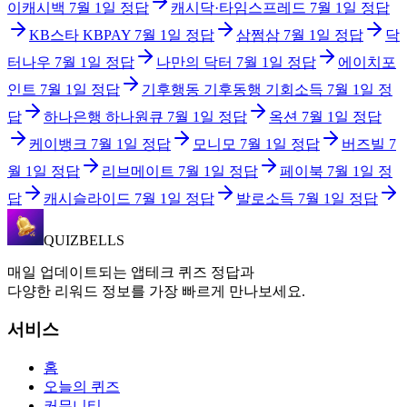
이캐시백
7월 1일
정답
캐시닥·타임스프레드
7월 1일
정답
KB스타 KBPAY
7월 1일
정답
삼쩜삼
7월 1일
정답
닥
터나우
7월 1일
정답
나만의 닥터
7월 1일
정답
에이치포
인트
7월 1일
정답
기후행동 기후동행 기회소득
7월 1일
정
답
하나은행 하나원큐
7월 1일
정답
옥션
7월 1일
정답
케이뱅크
7월 1일
정답
모니모
7월 1일
정답
버즈빌
7
월 1일
정답
리브메이트
7월 1일
정답
페이북
7월 1일
정
답
캐시슬라이드
7월 1일
정답
발로소득
7월 1일
정답
QUIZBELLS
매일 업데이트되는 앱테크 퀴즈 정답과
다양한 리워드 정보를 가장 빠르게 만나보세요.
서비스
홈
오늘의 퀴즈
커뮤니티