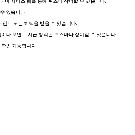
페이 서비스 탭을 통해 퀴즈에 참여할 수 있습니다.
수 있습니다.
인트 또는 혜택을 받을 수 있습니다.
건이나 포인트 지급 방식은 퀴즈마다 상이할 수 있습니다.
 확인 가능합니다.