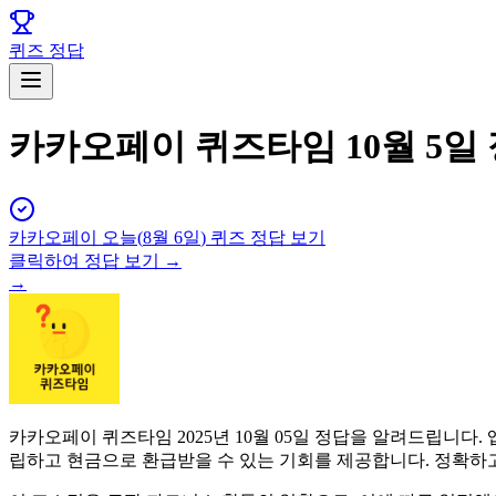
퀴즈 정답
카카오페이 퀴즈타임 10월 5일
카카오페이
오늘(
8월 6일
) 퀴즈 정답 보기
클릭하여 정답 보기 →
→
카카오페이 퀴즈타임 2025년 10월 05일 정답을 알려드립니
립하고 현금으로 환급받을 수 있는 기회를 제공합니다. 정확하