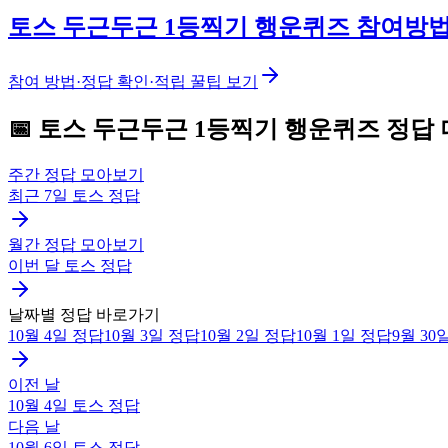
토스 두근두근 1등찍기 행운퀴즈 참여방
참여 방법·정답 확인·적립 꿀팁 보기
📅
토스
두근두근 1등찍기 행운퀴즈
정답 
주간 정답 모아보기
최근 7일
토스
정답
월간 정답 모아보기
이번 달
토스
정답
날짜별 정답 바로가기
10월 4일
정답
10월 3일
정답
10월 2일
정답
10월 1일
정답
9월 30
이전 날
10월 4일
토스
정답
다음 날
10월 6일
토스
정답