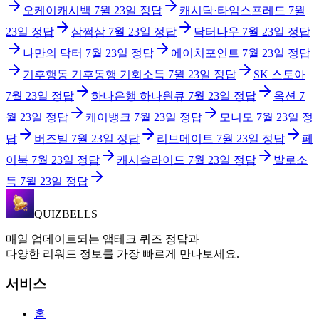
오케이캐시백
7월 23일
정답
캐시닥·타임스프레드
7월
23일
정답
삼쩜삼
7월 23일
정답
닥터나우
7월 23일
정답
나만의 닥터
7월 23일
정답
에이치포인트
7월 23일
정답
기후행동 기후동행 기회소득
7월 23일
정답
SK 스토아
7월 23일
정답
하나은행 하나원큐
7월 23일
정답
옥션
7
월 23일
정답
케이뱅크
7월 23일
정답
모니모
7월 23일
정
답
버즈빌
7월 23일
정답
리브메이트
7월 23일
정답
페
이북
7월 23일
정답
캐시슬라이드
7월 23일
정답
발로소
득
7월 23일
정답
QUIZBELLS
매일 업데이트되는 앱테크 퀴즈 정답과
다양한 리워드 정보를 가장 빠르게 만나보세요.
서비스
홈