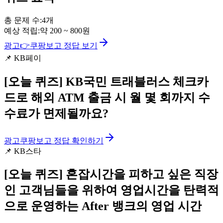
총 문제 수:
4
개
예상 적립:
약
200
~
800
원
광고
👉
쿠팡보고 정답 보기
📌
KB페이
[오늘 퀴즈]
KB국민 트래블러스 체크카
드로 해외 ATM 출금 시 월 몇 회까지 수
수료가 면제될까요?
광고
쿠팡보고 정답 확인하기
📌
KB스타
[오늘 퀴즈]
혼잡시간을 피하고 싶은 직장
인 고객님들을 위하여 영업시간을 탄력적
으로 운영하는 After 뱅크의 영업 시간