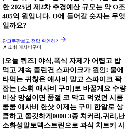
한 2025년 제2차 추경예산 규모는 약 O조
405억 원입니다. O에 들어갈 숫자는 무엇
일까요?
광고
쿠팡보고 정답 확인하기
📌
소휘 애사비구미
[오늘 퀴즈]
야식,폭식 자제가 어렵고 밥
먹고 계속 졸린건 스파이크가 원인! 물에
타먹는 귀찮은 애사비 말고 스파이크 꽉
잡는 [소휘 애사비 구미]로 바꿀게요 수량
비상 망설이면 품절 코 막고 먹었던 시큼
쿰쿰 애사비 한샷 이제는 구미 한알로 상
큼하고 쫄깃하게0000 3종 치커리,귀리,난
소화성말토덱스트린으로 과식 치트키 시