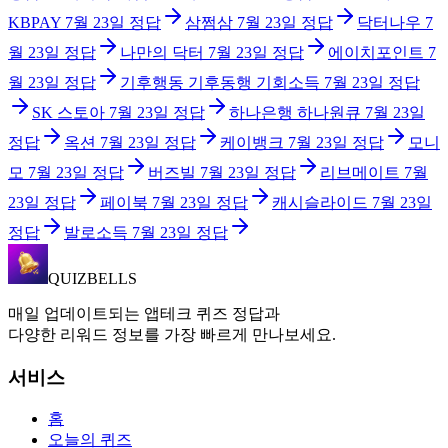
KBPAY
7월 23일
정답
삼쩜삼
7월 23일
정답
닥터나우
7
월 23일
정답
나만의 닥터
7월 23일
정답
에이치포인트
7
월 23일
정답
기후행동 기후동행 기회소득
7월 23일
정답
SK 스토아
7월 23일
정답
하나은행 하나원큐
7월 23일
정답
옥션
7월 23일
정답
케이뱅크
7월 23일
정답
모니
모
7월 23일
정답
버즈빌
7월 23일
정답
리브메이트
7월
23일
정답
페이북
7월 23일
정답
캐시슬라이드
7월 23일
정답
발로소득
7월 23일
정답
QUIZBELLS
매일 업데이트되는 앱테크 퀴즈 정답과
다양한 리워드 정보를 가장 빠르게 만나보세요.
서비스
홈
오늘의 퀴즈