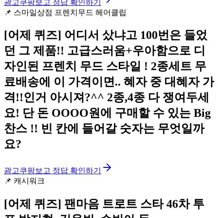
광고
쿠팡보고 정답 확인하기
📌
스마일상점 프렌치무드 헤어클립
[어제 퀴즈]
어디서 샀냐고 100번은 들었
던 그 제품!! 고급스러움+우아함으로 디
자인된 프렌치 무드 스타일 ! 2종세트 무
료배송에 이 가격이면.. 혜자 중 대혜자 가
격!!인거 아시져?^^ 2종,4종 다 쟁여두세
요! 단 돈 OOOO원에 구매할 수 있는 Big
찬스 !! 빈 칸에 들어갈 숫자는 무엇일까
요?
광고
쿠팡보고 정답 확인하기
📌
캐시워크
[어제 퀴즈]
팬마음 트로트 스타 46차 투