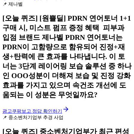
📌
제나벨
[오늘 퀴즈]
️[원쁠딜] PDRN 연어토너 1+1
구매 시, 미스트 펌프 증정 혜택 ️ 피부과
입점 브랜드 제나벨 PDRN 연어토너는
PDRN이 고함량으로 함유되어 진정+재
생+탄력에 큰 효과를 나타냅니다. 이 토
너는 3단계 레이어링 보습 솔루션 중 하나
인 OOO성분이 더해져 보습 및 진정 강화
효과를 가지고 있으며 속건조 개선에 도
움되는 이 성분은 무엇일까요?
광고
쿠팡보고 정답 확인하기
📌
중소벤처기업부 추경 사업
[오늘 퀴즈]
중소벤처기업부가 최근 편성