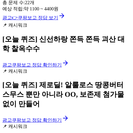
총 문제 수:
22
개
예상 적립:
약
1100
~
4400
원
광고
👉
쿠팡보고 정답 보기
📌
캐시워크
[오늘 퀴즈]
신선하랑 쫀득 쫀득 괴산 대
학 찰옥수수
광고
쿠팡보고 정답 확인하기
📌
캐시워크
[오늘 퀴즈]
제로딜! 알룰로스 땅콩버터
스무스 뿐만 아니라 OO, 보존제 첨가물
없이 만들어
광고
쿠팡보고 정답 확인하기
📌
캐시워크