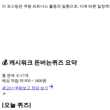
이 포스팅은 쿠팡 파트너스 활동의 일환으로, 이에 따른 일정
💰
캐시워크
돈버는퀴즈
요약
총 문제 수:
17
개
예상 적립:
약
850
~
3400
원
광고
👉
쿠팡보고 정답 보기
📌
[오늘 퀴즈]