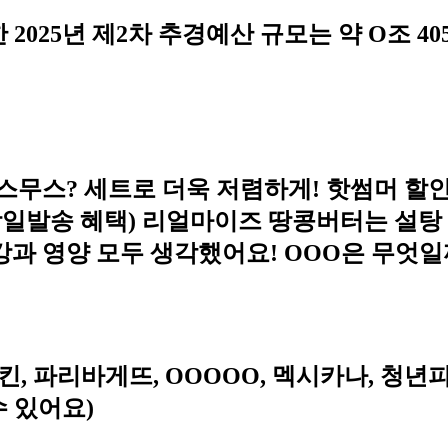
025년 제2차 추경예산 규모는 약 O조 4
스무스? 세트로 더욱 저렴하게! 핫썸머 할인
당일발송 혜택) 리얼마이즈 땅콩버터는 설탕 대
강과 영양 모두 생각했어요! OOO은 무엇일
킨, 파리바게뜨, OOOOO, 멕시카나, 청년
수 있어요)