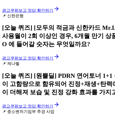
광고
쿠팡보고 정답 확인하기
📌
신한은행
[오늘 퀴즈]
[모두의 적금과 신한카드 Mr.L
사용월이 2회 이상인 경우, 6개월 만기 상
O 에 들어갈 숫자는 무엇일까요?
광고
쿠팡보고 정답 확인하기
📌
제나벨
[오늘 퀴즈]
️[원쁠딜] PDRN 연어토너 1
이 고함량으로 함유되어 진정+재생+탄력에
이 더해져 보습 및 진정 강화 효과를 가지
광고
쿠팡보고 정답 확인하기
📌
중소벤처기업부 추경 사업