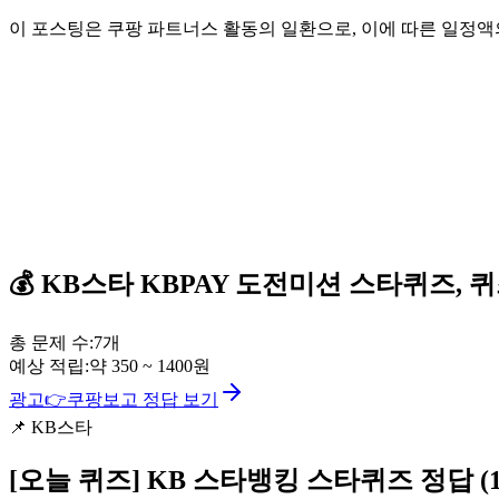
이 포스팅은 쿠팡 파트너스 활동의 일환으로, 이에 따른 일정
💰
KB스타 KBPAY
도전미션 스타퀴즈, 
총 문제 수:
7
개
예상 적립:
약
350
~
1400
원
광고
👉
쿠팡보고 정답 보기
📌
KB스타
[오늘 퀴즈]
KB 스타뱅킹 스타퀴즈 정답 (12