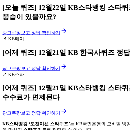
[오늘 퀴즈]
12월22일 KB스타뱅킹 스타퀴
풍습이 있을까요?
광고
쿠팡보고 정답 확인하기
📌
KB페이
[어제 퀴즈]
12월21일 KB 한국사퀴즈 정
광고
쿠팡보고 정답 확인하기
📌
KB스타
[어제 퀴즈]
12월21일 KB스타뱅킹 스타
수수료가 면제된다
광고
쿠팡보고 정답 확인하기
KB스타뱅킹 ‘도전미션 스타퀴즈’
는 KB국민은행의 모바일 뱅킹
을 맞히면
스타포인트
를 적립할 수 있습니다.