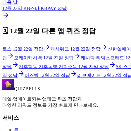
다음 날
12월 23일
KB스타 KBPAY
정답
🗓️
12월 22일
다른 앱 퀴즈 정답
토스
12월 22일
정답
캐시워크
12월 22일
정답
신한쏠페이
답
오케이캐시백
12월 22일
정답
캐시닥·타임스프레드
1
정답
기후행동 기후동행 기회소득
12월 22일
정답
SK 스
일
정답
버즈빌
12월 22일
정답
리브메이트
12월 22일
정
QUIZBELLS
매일 업데이트되는 앱테크 퀴즈 정답과
다양한 리워드 정보를 가장 빠르게 만나보세요.
서비스
홈