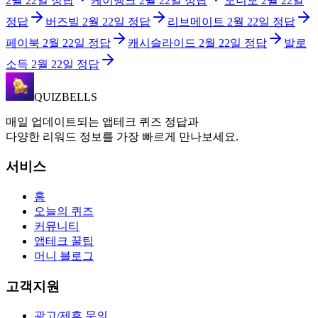
2월 22일
정답
케이뱅크
2월 22일
정답
모니모
2월 22일
정답
버즈빌
2월 22일
정답
리브메이트
2월 22일
정답
페이북
2월 22일
정답
캐시슬라이드
2월 22일
정답
발로
소득
2월 22일
정답
QUIZBELLS
매일 업데이트되는 앱테크 퀴즈 정답과
다양한 리워드 정보를 가장 빠르게 만나보세요.
서비스
홈
오늘의 퀴즈
커뮤니티
앱테크 꿀팁
머니 블로그
고객지원
광고/제휴 문의