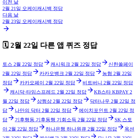
이전 날
2월 21일
오케이캐시백
정답
다음 날
2월 23일
오케이캐시백
정답
🗓️
2월 22일
다른 앱 퀴즈 정답
토스
2월 22일
정답
캐시워크
2월 22일
정답
신한쏠페이
2월 22일
정답
카카오뱅크
2월 22일
정답
농협
2월 22일
정답
카카오페이
2월 22일
정답
비트버니
2월 22일
정답
캐시닥·타임스프레드
2월 22일
정답
KB스타 KBPAY
2
월 22일
정답
삼쩜삼
2월 22일
정답
닥터나우
2월 22일
정
답
나만의 닥터
2월 22일
정답
에이치포인트
2월 22일
정
답
기후행동 기후동행 기회소득
2월 22일
정답
SK 스토
아
2월 22일
정답
하나은행 하나원큐
2월 22일
정답
옥션