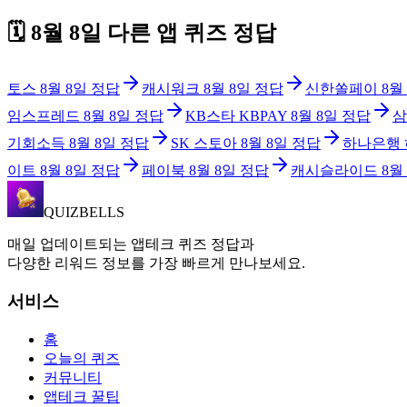
🗓️
8월 8일
다른 앱 퀴즈 정답
토스
8월 8일
정답
캐시워크
8월 8일
정답
신한쏠페이
8월
임스프레드
8월 8일
정답
KB스타 KBPAY
8월 8일
정답
삼
기회소득
8월 8일
정답
SK 스토아
8월 8일
정답
하나은행
이트
8월 8일
정답
페이북
8월 8일
정답
캐시슬라이드
8월
QUIZBELLS
매일 업데이트되는 앱테크 퀴즈 정답과
다양한 리워드 정보를 가장 빠르게 만나보세요.
서비스
홈
오늘의 퀴즈
커뮤니티
앱테크 꿀팁