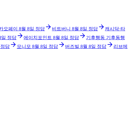
카오페이
8월 8일
정답
비트버니
8월 8일
정답
캐시닥·타
8일
정답
에이치포인트
8월 8일
정답
기후행동 기후동행
정답
모니모
8월 8일
정답
버즈빌
8월 8일
정답
리브메