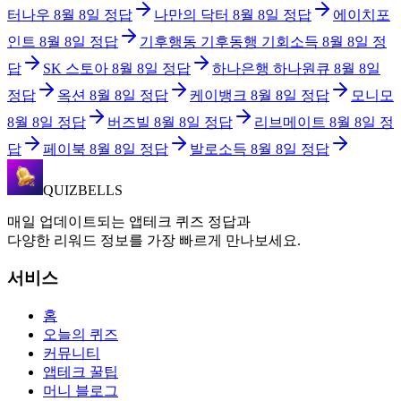
터나우
8월 8일
정답
나만의 닥터
8월 8일
정답
에이치포
인트
8월 8일
정답
기후행동 기후동행 기회소득
8월 8일
정
답
SK 스토아
8월 8일
정답
하나은행 하나원큐
8월 8일
정답
옥션
8월 8일
정답
케이뱅크
8월 8일
정답
모니모
8월 8일
정답
버즈빌
8월 8일
정답
리브메이트
8월 8일
정
답
페이북
8월 8일
정답
발로소득
8월 8일
정답
QUIZBELLS
매일 업데이트되는 앱테크 퀴즈 정답과
다양한 리워드 정보를 가장 빠르게 만나보세요.
서비스
홈
오늘의 퀴즈
커뮤니티
앱테크 꿀팁
머니 블로그