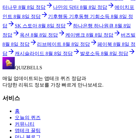
터나우
8월 8일
정답
나만의 닥터
8월 8일
정답
에이치포
인트
8월 8일
정답
기후행동 기후동행 기회소득
8월 8일
정
답
SK 스토아
8월 8일
정답
하나은행 하나원큐
8월 8일
정답
옥션
8월 8일
정답
케이뱅크
8월 8일
정답
버즈빌
8월 8일
정답
리브메이트
8월 8일
정답
페이북
8월 8일
정
답
캐시슬라이드
8월 8일
정답
발로소득
8월 8일
정답
QUIZBELLS
매일 업데이트되는 앱테크 퀴즈 정답과
다양한 리워드 정보를 가장 빠르게 만나보세요.
서비스
홈
오늘의 퀴즈
커뮤니티
앱테크 꿀팁
머니 블로그