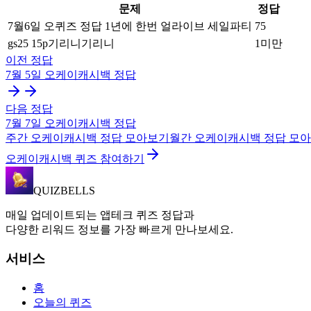
문제
정답
7월6일 오퀴즈 정답 1년에 한번 얼라이브 세일파티
75
gs25 15p기리니기리니
1미만
이전 정답
7월 5일
오케이캐시백
정답
다음 정답
7월 7일
오케이캐시백
정답
주간
오케이캐시백
정답 모아보기
월간
오케이캐시백
정답 모
오케이캐시백 퀴즈 참여하기
QUIZBELLS
매일 업데이트되는 앱테크 퀴즈 정답과
다양한 리워드 정보를 가장 빠르게 만나보세요.
서비스
홈
오늘의 퀴즈