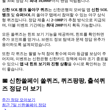
월 30회 정답 시
최대 10,000P
까지 랜덤 적립됩니다.
신한 SOL뱅크 쏠야구 퀴즈
는 신한은행의 모바일 앱
신한 SOL
뱅크
및
슈퍼SOL
의 쏠야구 탭에서 참여할 수 있는 야구 상식
형 퀴즈입니다. 정답 제출 시
2~100P
가 추첨 방식으로 지급되
며, 더블 이벤트 기간에는
최대 200P
까지 획득 가능합니다.
모든 쏠퀴즈는 힌트 보기 기능을 제공하며, 힌트를 확인하면
추가 포인트를 얻거나, 브랜드 정보 탐색과 문제 정답 유추가
용이하도록 설계되었습니다.
또한 각 퀴즈는 월별 누적 참여 횟수에 따라 등급별 보상이 주
어지며, 이벤트는 신한은행 신한카드 정책에 따라 조기 종료될
수 있으니
앱 내 힌트 보기와 진행 상황
을 수시로 확인하는 것
이 좋습니다.
📅
신한쏠페이
쏠퀴즈, 퀴즈팡팡, 출석퀴
즈
정답 더 보기
주간 정답 모아보기
최근 7일
신한쏠페이
정답