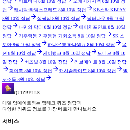
정답
비트버니
8월 10일
정답
오케이캐시백
8월 10일
정
답
캐시닥·타임스프레드
8월 10일
정답
KB스타 KBPAY
8월 10일
정답
삼쩜삼
8월 10일
정답
닥터나우
8월 10일
정답
나만의 닥터
8월 10일
정답
에이치포인트
8월 10일
정답
기후행동 기후동행 기회소득
8월 10일
정답
SK 스
토아
8월 10일
정답
하나은행 하나원큐
8월 10일
정답
옥
션
8월 10일
정답
케이뱅크
8월 10일
정답
모니모
8월 10
일
정답
버즈빌
8월 10일
정답
리브메이트
8월 10일
정답
페이북
8월 10일
정답
캐시슬라이드
8월 10일
정답
발
로소득
8월 10일
정답
QUIZBELLS
매일 업데이트되는 앱테크 퀴즈 정답과
다양한 리워드 정보를 가장 빠르게 만나보세요.
서비스