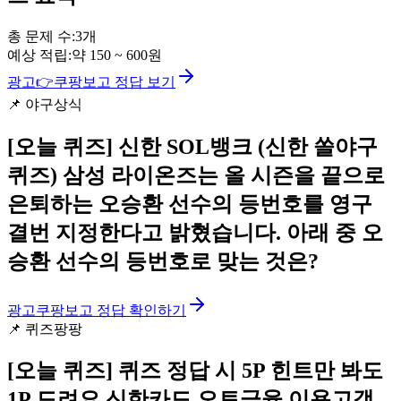
총 문제 수:
3
개
예상 적립:
약
150
~
600
원
광고
👉
쿠팡보고 정답 보기
📌
야구상식
[오늘 퀴즈]
신한 SOL뱅크 (신한 쏠야구
퀴즈) 삼성 라이온즈는 올 시즌을 끝으로
은퇴하는 오승환 선수의 등번호를 영구
결번 지정한다고 밝혔습니다. 아래 중 오
승환 선수의 등번호로 맞는 것은?
광고
쿠팡보고 정답 확인하기
📌
퀴즈팡팡
[오늘 퀴즈]
퀴즈 정답 시 5P 힌트만 봐도
1P 드려요 신한카드 오토금융 이용고객