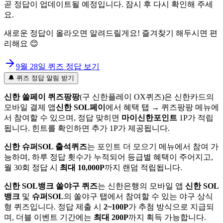
곧 정답이 업데이트될 예정입니다. 잠시 후 다시 확인해 주세
요.
새로운 정답이 올라오면 알려드릴게요! 즐겨찾기 해두시면 편
리해요 😊
9월 28일
퀴즈 정답 보기
🔔 퀴즈 정답 알림 받기
신한 쏠페이 퀴즈팡팡
(구 신한플레이 OX퀴즈)은 신한카드의
모바일 결제 앱
신한 SOL페이
에서 혜택 탭 → 퀴즈팡팡 메뉴에
서 참여할 수 있으며, 정답 맞히면
마이신한포인트
1P가 적립
됩니다. 힌트를 확인하면 추가 1P가 제공됩니다.
신한 슈퍼SOL 출석퀴즈
는 포인트 더 모으기 메뉴에서 참여 가
능하며, 하루 정답 횟수가 누적되어 등급별 혜택이 주어지고,
월 30회 정답 시
최대 10,000P
까지 랜덤 적립됩니다.
신한 SOL뱅크 쏠야구 퀴즈
는 신한은행의 모바일 앱
신한 SOL
뱅크
및
슈퍼SOL
의 쏠야구 탭에서 참여할 수 있는 야구 상식
형 퀴즈입니다. 정답 제출 시
2~100P
가 추첨 방식으로 지급되
며, 더블 이벤트 기간에는
최대 200P
까지 획득 가능합니다.