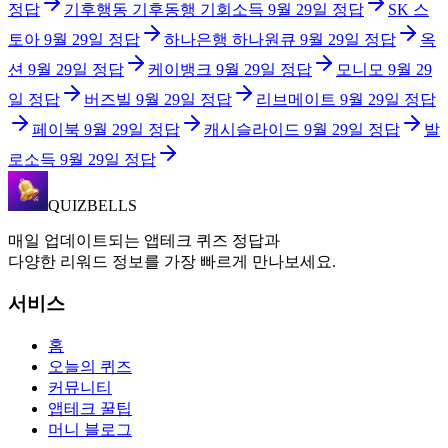
정답
기후행동 기후동행 기회소득
9월 29일
정답
SK 스
토아
9월 29일
정답
하나은행 하나원큐
9월 29일
정답
옥
션
9월 29일
정답
케이뱅크
9월 29일
정답
모니모
9월 29
일
정답
버즈빌
9월 29일
정답
리브메이트
9월 29일
정답
페이북
9월 29일
정답
캐시슬라이드
9월 29일
정답
발
로소득
9월 29일
정답
QUIZBELLS
매일 업데이트되는 앱테크 퀴즈 정답과
다양한 리워드 정보를 가장 빠르게 만나보세요.
서비스
홈
오늘의 퀴즈
커뮤니티
앱테크 꿀팁
머니 블로그