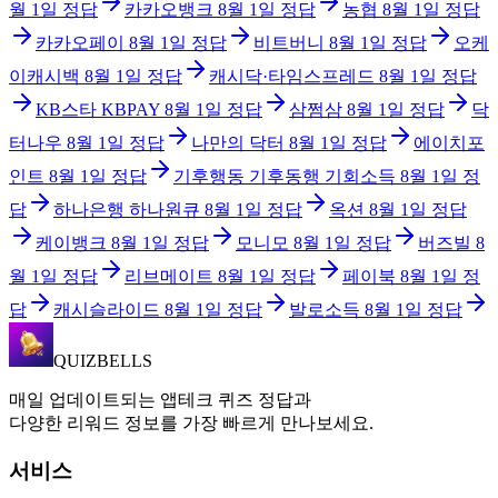
월 1일
정답
카카오뱅크
8월 1일
정답
농협
8월 1일
정답
카카오페이
8월 1일
정답
비트버니
8월 1일
정답
오케
이캐시백
8월 1일
정답
캐시닥·타임스프레드
8월 1일
정답
KB스타 KBPAY
8월 1일
정답
삼쩜삼
8월 1일
정답
닥
터나우
8월 1일
정답
나만의 닥터
8월 1일
정답
에이치포
인트
8월 1일
정답
기후행동 기후동행 기회소득
8월 1일
정
답
하나은행 하나원큐
8월 1일
정답
옥션
8월 1일
정답
케이뱅크
8월 1일
정답
모니모
8월 1일
정답
버즈빌
8
월 1일
정답
리브메이트
8월 1일
정답
페이북
8월 1일
정
답
캐시슬라이드
8월 1일
정답
발로소득
8월 1일
정답
QUIZBELLS
매일 업데이트되는 앱테크 퀴즈 정답과
다양한 리워드 정보를 가장 빠르게 만나보세요.
서비스