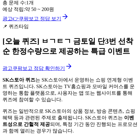
총 문제 수:
1
개
예상 적립:
약
50
~
200
원
광고
👉
쿠팡보고 정답 보기
📌
퀴즈타임
[오늘 퀴즈]
ㅂㄱㅌㄱ 금토일 단3번 선착
순 한정수량으로 제공하는 특급 이벤트
광고
쿠팡보고 정답 확인하기
SK스토아 퀴즈
는 SK스토아에서 운영하는 쇼핑 연계형 이벤
트 퀴즈입니다. SK스토아는 TV홈쇼핑과 모바일 커머스를 운
영하는 통합 플랫폼으로, 사용자는 앱 또는 웹사이트를 통해
퀴즈에 참여할 수 있습니다.
퀴즈는 일반적으로 SK스토아의 상품 정보, 방송 콘텐츠, 쇼핑
혜택 등과 관련된 주제로 출제됩니다. SK스토아 퀴즈는
이벤
트성으로 간헐적 제공
되며, 특정 기간 동안 진행되는 프로모션
과 함께 열리는 경우가 많습니다.