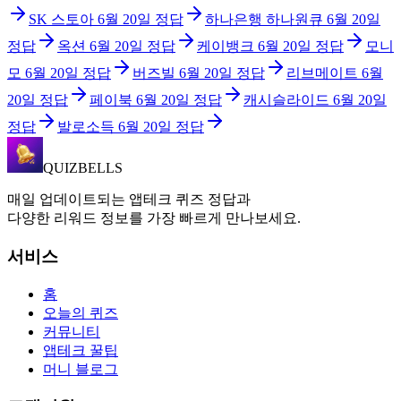
SK 스토아
6월 20일
정답
하나은행 하나원큐
6월 20일
정답
옥션
6월 20일
정답
케이뱅크
6월 20일
정답
모니
모
6월 20일
정답
버즈빌
6월 20일
정답
리브메이트
6월
20일
정답
페이북
6월 20일
정답
캐시슬라이드
6월 20일
정답
발로소득
6월 20일
정답
QUIZBELLS
매일 업데이트되는 앱테크 퀴즈 정답과
다양한 리워드 정보를 가장 빠르게 만나보세요.
서비스
홈
오늘의 퀴즈
커뮤니티
앱테크 꿀팁
머니 블로그