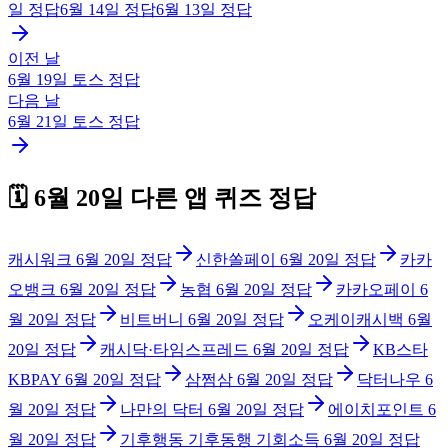
일
정답
6월 14일
정답
6월 13일
정답
이전 날
6월 19일
토스
정답
다음 날
6월 21일
토스
정답
🗓️
6월 20일
다른 앱 퀴즈 정답
캐시워크
6월 20일
정답
신한쏠페이
6월 20일
정답
카카
오뱅크
6월 20일
정답
농협
6월 20일
정답
카카오페이
6
월 20일
정답
비트버니
6월 20일
정답
오케이캐시백
6월
20일
정답
캐시닥·타임스프레드
6월 20일
정답
KB스타
KBPAY
6월 20일
정답
삼쩜삼
6월 20일
정답
닥터나우
6
월 20일
정답
나만의 닥터
6월 20일
정답
에이치포인트
6
월 20일
정답
기후행동 기후동행 기회소득
6월 20일
정답