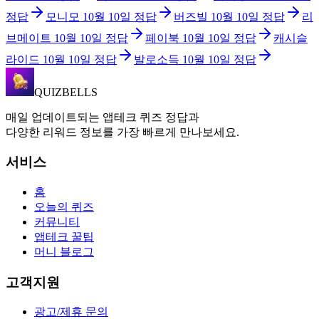
정답
모니모
10월 10일
정답
버즈빌
10월 10일
정답
리
브메이트
10월 10일
정답
페이북
10월 10일
정답
캐시슬
라이드
10월 10일
정답
발로소득
10월 10일
정답
QUIZBELLS
매일 업데이트되는 앱테크 퀴즈 정답과
다양한 리워드 정보를 가장 빠르게 만나보세요.
서비스
홈
오늘의 퀴즈
커뮤니티
앱테크 꿀팁
머니 블로그
고객지원
광고/제휴 문의