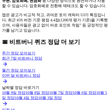
쿠폰, 암호화폐, 현금화
등 다양한 방식으로 환전하거나 사용
할 수 있습니다. 암호화폐로 전환해 재테크도 할 수 있습니다.
앱은 광고가 비교적 적고, 귀여운 토끼 캐릭터 UI가 특징입니
다. 최근 iOS 버전 기준 평점 4.4점(1200개 평가 기준)을 기록했
으며, 사용자들은 광고 없이 바로 포인트 적립” 등 긍정적인 평
가를 남기고 있습니다.
📅
비트버니
퀴즈
정답 더 보기
주간 정답 모아보기
최근 7일
비트버니
정답
월간 정답 모아보기
이번 달
비트버니
정답
날짜별 정답 바로가기
10월 9일
정답
10월 8일
정답
10월 7일
정답
10월 6일
정답
10월 5
일
정답
10월 4일
정답
10월 3일
정답
이전 날