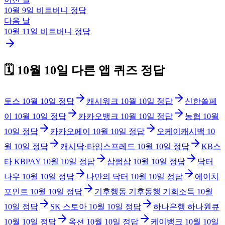
10월 9일
비트버니
정답
다음 날
10월 11일
비트버니
정답
🗓️
10월 10일
다른 앱 퀴즈 정답
토스
10월 10일
정답
캐시워크
10월 10일
정답
신한쏠페
이
10월 10일
정답
카카오뱅크
10월 10일
정답
농협
10월
10일
정답
카카오페이
10월 10일
정답
오케이캐시백
10
월 10일
정답
캐시닥·타임스프레드
10월 10일
정답
KB스
타 KBPAY
10월 10일
정답
삼쩜삼
10월 10일
정답
닥터
나우
10월 10일
정답
나만의 닥터
10월 10일
정답
에이치
포인트
10월 10일
정답
기후행동 기후동행 기회소득
10월
10일
정답
SK 스토아
10월 10일
정답
하나은행 하나원큐
10월 10일
정답
옥션
10월 10일
정답
케이뱅크
10월 10일