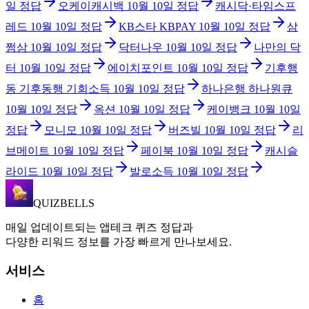
일
정답
오케이캐시백
10월 10일
정답
캐시닥·타임스프
레드
10월 10일
정답
KB스타 KBPAY
10월 10일
정답
삼
쩜삼
10월 10일
정답
닥터나우
10월 10일
정답
나만의 닥
터
10월 10일
정답
에이치포인트
10월 10일
정답
기후행
동 기후동행 기회소득
10월 10일
정답
하나은행 하나원큐
10월 10일
정답
옥션
10월 10일
정답
케이뱅크
10월 10일
정답
모니모
10월 10일
정답
버즈빌
10월 10일
정답
리
브메이트
10월 10일
정답
페이북
10월 10일
정답
캐시슬
라이드
10월 10일
정답
발로소득
10월 10일
정답
QUIZBELLS
매일 업데이트되는 앱테크 퀴즈 정답과
다양한 리워드 정보를 가장 빠르게 만나보세요.
서비스
홈