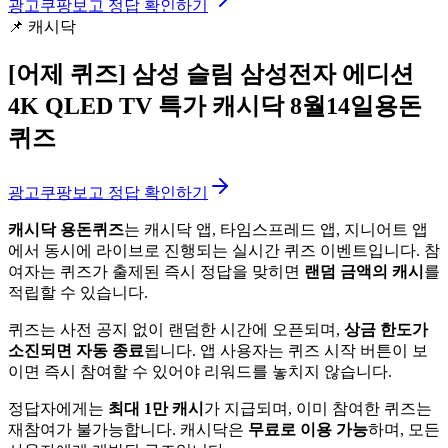
광고
쿠팡보고 정답 확인하기
📌
캐시닥
[어제 퀴즈]
삼성 슬림 삼성전자 에디션
4K QLED TV 특가 캐시닥 8월14일용돈
퀴즈
광고
쿠팡보고 정답 확인하기
캐시닥 용돈퀴즈
는 캐시닥 앱, 타임스프레드 앱, 지니어트 앱
에서 동시에 라이브로 진행되는 실시간 퀴즈 이벤트입니다. 참
여자는 퀴즈가 출제된 즉시 정답을 맞히면
랜덤 금액의 캐시
를
적립할 수 있습니다.
퀴즈는 사전 공지 없이 랜덤한 시간에 오픈되며,
상금 한도가
소진되면 자동 종료
됩니다. 앱 사용자는 퀴즈 시작 버튼이 보
이면 즉시 참여할 수 있어야 리워드를 놓치지 않습니다.
정답자에게는
최대 1만 캐시
가 지급되며, 이미 참여한 퀴즈는
재참여가 불가능합니다. 캐시닥은
무료로 이용 가능
하며, 모든