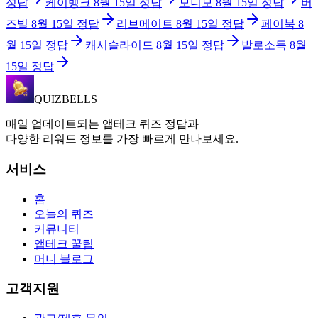
정답
케이뱅크
8월 15일
정답
모니모
8월 15일
정답
버
즈빌
8월 15일
정답
리브메이트
8월 15일
정답
페이북
8
월 15일
정답
캐시슬라이드
8월 15일
정답
발로소득
8월
15일
정답
QUIZBELLS
매일 업데이트되는 앱테크 퀴즈 정답과
다양한 리워드 정보를 가장 빠르게 만나보세요.
서비스
홈
오늘의 퀴즈
커뮤니티
앱테크 꿀팁
머니 블로그
고객지원