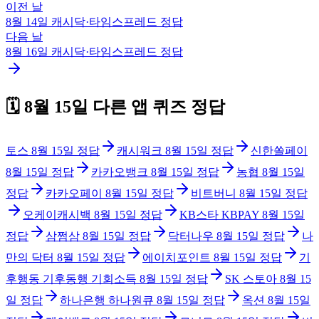
이전 날
8월 14일
캐시닥·타임스프레드
정답
다음 날
8월 16일
캐시닥·타임스프레드
정답
🗓️
8월 15일
다른 앱 퀴즈 정답
토스
8월 15일
정답
캐시워크
8월 15일
정답
신한쏠페이
8월 15일
정답
카카오뱅크
8월 15일
정답
농협
8월 15일
정답
카카오페이
8월 15일
정답
비트버니
8월 15일
정답
오케이캐시백
8월 15일
정답
KB스타 KBPAY
8월 15일
정답
삼쩜삼
8월 15일
정답
닥터나우
8월 15일
정답
나
만의 닥터
8월 15일
정답
에이치포인트
8월 15일
정답
기
후행동 기후동행 기회소득
8월 15일
정답
SK 스토아
8월 15
일
정답
하나은행 하나원큐
8월 15일
정답
옥션
8월 15일